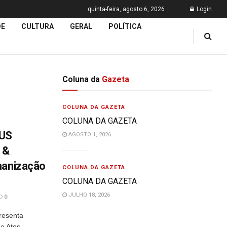
quinta-feira, agosto 6, 2026
Login
DE
CULTURA
GERAL
POLÍTICA
Coluna da
Gazeta
COLUNA DA GAZETA
COLUNA DA GAZETA
US
AGOSTO 1, 2026
 &
manização
COLUNA DA GAZETA
COLUNA DA GAZETA
JULHO 18, 2026
0
presenta
e Atos,