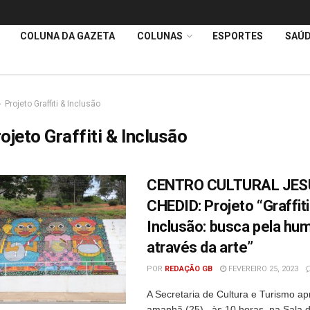
COLUNA DA GAZETA
COLUNAS
ESPORTES
SAÚ
Projeto Graffiti & Inclusão
ojeto Graffiti & Inclusão
CENTRO CULTURAL JES
CHEDID: Projeto “Graffiti
Inclusão: busca pela hu
através da arte”
POR
REDAÇÃO GB
FEVEREIRO 25, 2023
A Secretaria de Cultura e Turismo a
amanhã (25) , às 10 horas, na Sala d