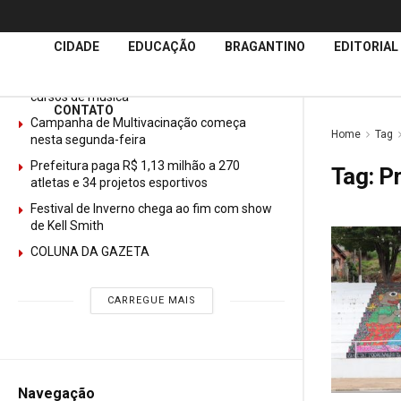
Últimas
Notícias
CIDADE
EDUCAÇÃO
BRAGANTINO
EDITORIAL
GURI abre mais de 150 vagas gratuitas para
cursos de música
CONTATO
Campanha de Multivacinação começa
Home
Tag
nesta segunda-feira
Prefeitura paga R$ 1,13 milhão a 270
Tag:
Pr
atletas e 34 projetos esportivos
Festival de Inverno chega ao fim com show
de Kell Smith
COLUNA DA GAZETA
CARREGUE MAIS
Navegação