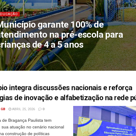
EDUCAÇÃO
Município garante 100% de
atendimento na pré-escola para
crianças de 4 a 5 anos
io integra discussões nacionais e reforça
gias de inovação e alfabetização na rede p
 GB
ABRIL 25, 2026
0
a de Bragança Paulista tem
o sua atuação no cenário nacional
na construção de políticas