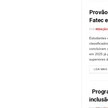
Provão 
Fatec e
POR
REDAÇÃO
Estudantes 
classificado
concluíram 
em 2025 já 
superiores d
LEIA MAIS
Progra
inclusã