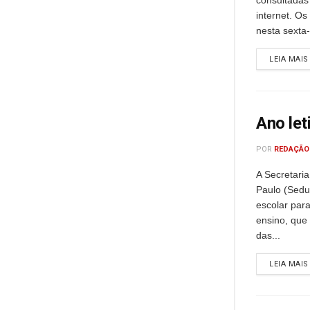
consultadas
internet. Os
nesta sexta-f
LEIA MAIS
Ano let
POR
REDAÇÃO
A Secretari
Paulo (Seduc
escolar par
ensino, que 
das...
LEIA MAIS