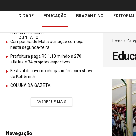
Últimas
Notícias
CIDADE
EDUCAÇÃO
BRAGANTINO
EDITORIAL
GURI abre mais de 150 vagas gratuitas para
cursos de música
CONTATO
Home
Cate
Campanha de Multivacinação começa
nesta segunda-feira
Educ
Prefeitura paga R$ 1,13 milhão a 270
atletas e 34 projetos esportivos
Festival de Inverno chega ao fim com show
de Kell Smith
COLUNA DA GAZETA
CARREGUE MAIS
Navegação