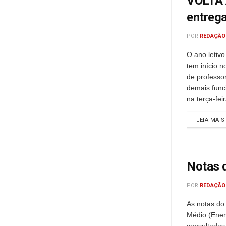
VOLTA 
entrega
POR
REDAÇÃO
O ano letiv
tem início n
de professo
demais func
na terça-feir
LEIA MAIS
Notas d
POR
REDAÇÃO
As notas do
Médio (Ene