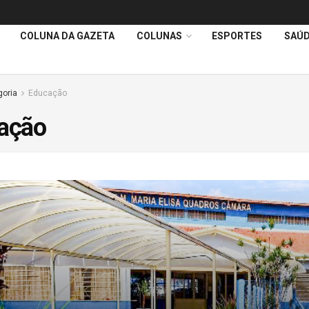
COLUNA DA GAZETA
COLUNAS
ESPORTES
SAÚ
goria
Educação
ação