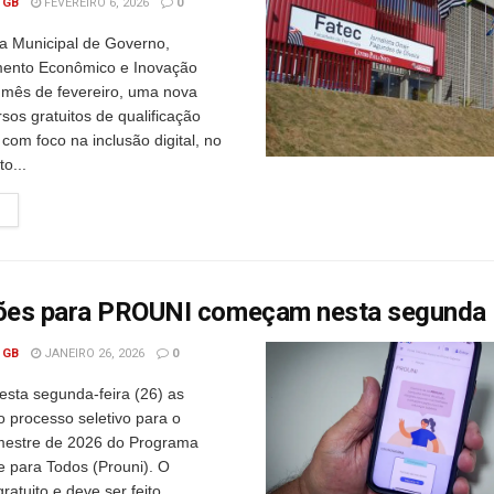
 GB
FEVEREIRO 6, 2026
0
a Municipal de Governo,
mento Econômico e Inovação
e mês de fevereiro, uma nova
sos gratuitos de qualificação
, com foco na inclusão digital, no
o...
ções para PROUNI começam nesta segunda
 GB
JANEIRO 26, 2026
0
ta segunda-feira (26) as
o processo seletivo para o
mestre de 2026 do Programa
e para Todos (Prouni). O
ratuito e deve ser feito