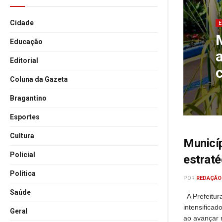
Cidade
Educação
Editorial
Coluna da Gazeta
Bragantino
Esportes
Cultura
Municíp
Policial
estraté
Política
POR
REDAÇÃO
Saúde
A Prefeitur
intensificad
Geral
ao avançar 