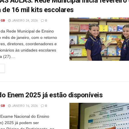
ÀS AULAS: Rede Municipal inicia fevereiro
 de 16 mil kits escolares
 GB
JANEIRO 24, 2026
0
o da Rede Municipal de Ensino
o mês de janeiro, com o retorno
res, diretores, coordenadores e
ionários às unidades escolares
a (27)....
o Enem 2025 já estão disponíveis
 GB
JANEIRO 16, 2026
0
 Exame Nacional do Ensino
m) 2025 já podem ser