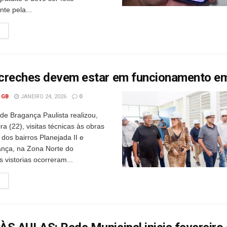
te pela...
creches devem estar em funcionamento e
 GB
JANEIRO 24, 2026
0
 de Bragança Paulista realizou,
ira (22), visitas técnicas às obras
dos bairros Planejada II e
nça, na Zona Norte do
s vistorias ocorreram...