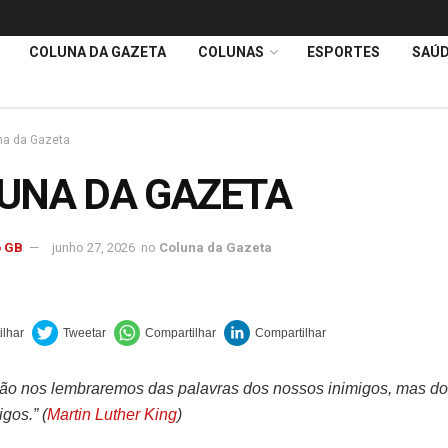
COLUNA DA GAZETA
COLUNAS
ESPORTES
SAÚ
na da Gazeta
UNA DA GAZETA
 GB
junho 27, 2026
no
Coluna da Gazeta
 não nos lembraremos das palavras dos nossos inimigos, mas do
gos.” (
Martin Luther King
)