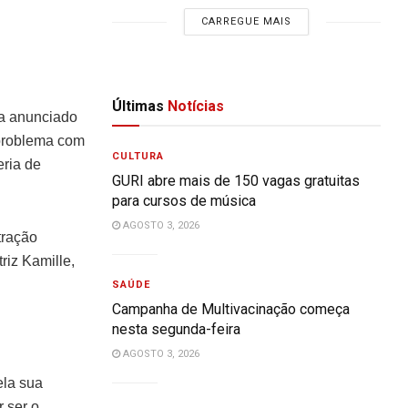
CARREGUE MAIS
Últimas
Notícias
ia anunciado
 problema com
CULTURA
eria de
GURI abre mais de 150 vagas gratuitas
para cursos de música
AGOSTO 3, 2026
tração
riz Kamille,
SAÚDE
Campanha de Multivacinação começa
nesta segunda-feira
AGOSTO 3, 2026
ela sua
 ser o