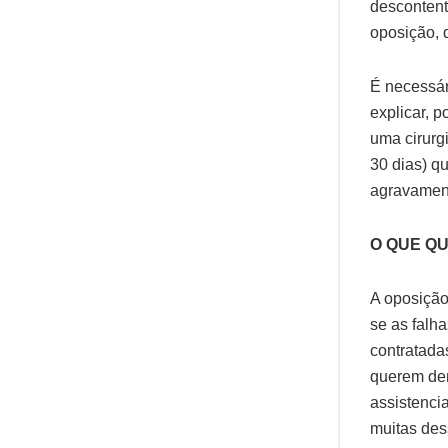
descontent
oposição, 
É necessár
explicar, 
uma cirurg
30 dias) q
agravamen
O QUE Q
A oposição
se as falh
contratada
querem dem
assistenci
muitas des