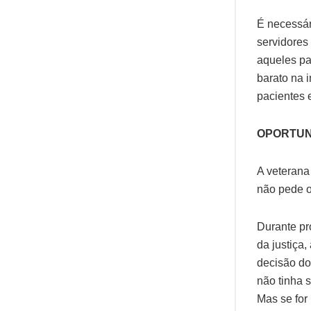
É necessár
servidores
aqueles pa
barato na 
pacientes e
OPORTUN
A veterana
não pede o
Durante pr
da justiça
decisão do 
não tinha s
Mas se for