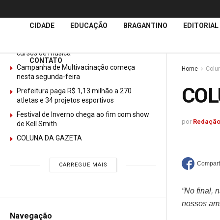
Últimas
Notícias
CIDADE
EDUCAÇÃO
BRAGANTINO
EDITORIAL
GURI abre mais de 150 vagas gratuitas para
cursos de música
CONTATO
Campanha de Multivacinação começa
Home
Colu
nesta segunda-feira
COL
Prefeitura paga R$ 1,13 milhão a 270
atletas e 34 projetos esportivos
Festival de Inverno chega ao fim com show
por
Redação
de Kell Smith
COLUNA DA GAZETA
CARREGUE MAIS
“No final,
nossos ami
Navegação