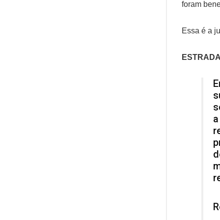
foram bene
Essa é a j
ESTRADA
E
s
s
a
r
p
d
m
r
R