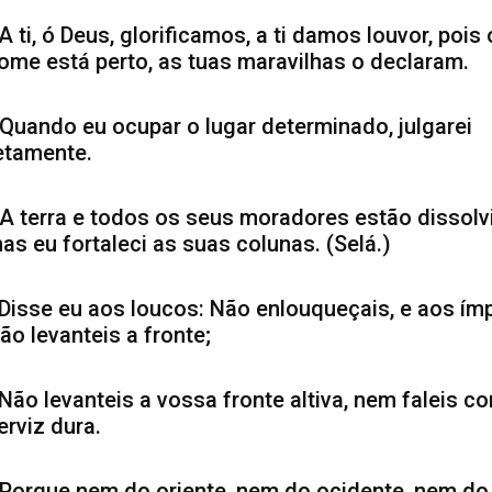
 A ti, ó Deus, glorificamos, a ti damos louvor, pois 
ome está perto, as tuas maravilhas o declaram.
 Quando eu ocupar o lugar determinado, julgarei
etamente.
 A terra e todos os seus moradores estão dissolv
as eu fortaleci as suas colunas. (Selá.)
 Disse eu aos loucos: Não enlouqueçais, e aos ím
ão levanteis a fronte;
 Não levanteis a vossa fronte altiva, nem faleis c
erviz dura.
 Porque nem do oriente, nem do ocidente, nem do