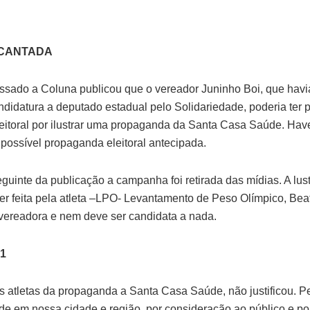
CANTADA
sado a Coluna publicou que o vereador Juninho Boi, que hav
ndidatura a deputado estadual pelo Solidariedade, poderia ter
eleitoral por ilustrar uma propaganda da Santa Casa Saúde. Hav
 possível propaganda eleitoral antecipada.
uinte da publicação a campanha foi retirada das mídias. A lus
er feita pela atleta –LPO- Levantamento de Peso Olímpico, Beat
vereadora e nem deve ser candidata a nada.
1
os atletas da propaganda a Santa Casa Saúde, não justificou. P
de em nossa cidade e região, por consideração ao público e por