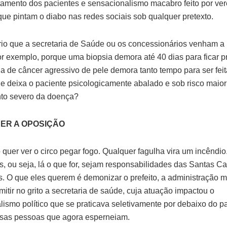
amento dos pacientes e sensacionalismo macabro feito por ve
que pintam o diabo nas redes sociais sob qualquer pretexto.
io que a secretaria de Saúde ou os concessionários venham a 
por exemplo, porque uma biopsia demora até 40 dias para ficar p
ia de câncer agressivo de pele demora tanto tempo para ser feit
ue deixa o paciente psicologicamente abalado e sob risco maior
to severo da doença?
UER A OPOSIÇÃO
 quer ver o circo pegar fogo. Qualquer fagulha vira um incêndio
as, ou seja, lá o que for, sejam responsabilidades das Santas C
s. O que eles querem é demonizar o prefeito, a administração m
itir no grito a secretaria de saúde, cuja atuação impactou o
alismo político que se praticava seletivamente por debaixo do p
sas pessoas que agora esperneiam.