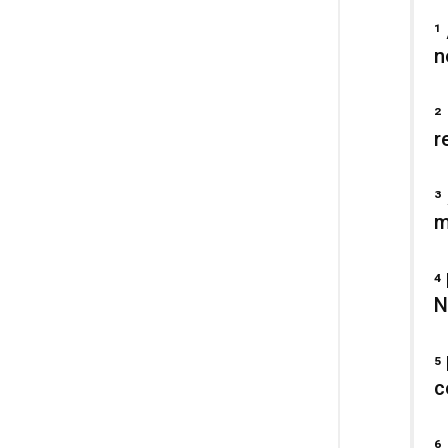
¹
n
²
r
³
m
⁴
N
⁵
c
⁶