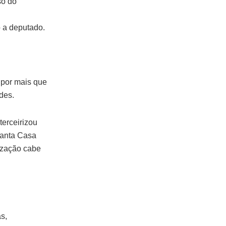
so do
o a deputado.
 por mais que
des.
terceirizou
Santa Casa
lização cabe
as,