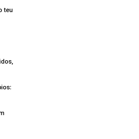
o teu
idos,
pios:
om