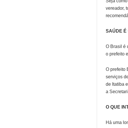
Seja como f
vereador, 
recomendáv
SAÚDE É
O Brasil é
o prefeito
O prefeito
serviços d
de Itatiba
a Secretar
O QUE I
Há uma long