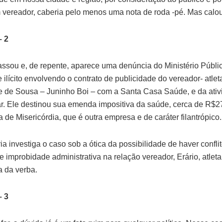
vereador, caberia pelo menos uma nota de roda -pé. Mas calou
 2
ssou e, de repente, aparece uma denúncia do Ministério Públi
 ilícito envolvendo o contrato de publicidade do vereador- atle
te de Sousa – Juninho Boi – com a Santa Casa Saúde, e da ati
r. Ele destinou sua emenda impositiva da saúde, cerca de R$27
 de Misericórdia, que é outra empresa e de caráter filantrópico.
a investiga o caso sob a ótica da possibilidade de haver confli
e improbidade administrativa na relação vereador, Erário, atleta
a da verba.
 3