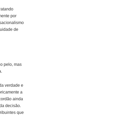
ratando
mente por
sacionalismo
nuidade de
 o pelo, mas
a.
da verdade e
oricamente a
acordão ainda
 da decisão.
ribuintes que