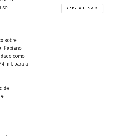
-se.
CARREGUE MAIS
co sobre
ta, Fabiano
vidade como
4 mil, para a
to de
 e