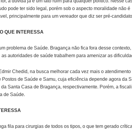
or, a dúvida já é um fato ruim para qualquer político. Nesse ca
tudo pode ter sido legal, porém sob o aspecto moralidade não é
el, principalmente para um vereador que diz ser pré-candidat
 O QUE INTERESSA
 um problema de Saúde. Bragança não fica fora desse contexto,
 e as autoridades de saúde trabalhem para amenizar as dificulda
 Edmir Chedid, na busca melhorar cada vez mais o atendimento 
e Postos de Saúde e Samu, cuja eficiência depende agora da 
 e da Santa Casa de Bragança, respectivamente. Porém, a fisca
ia de Saúde.
NTERESSA
a fila para cirurgias de todos os tipos, o que tem gerado crític