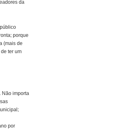
readores da
público
ronta; porque
a (mais de
 de ter um
. Não importa
asas
unicipal;
ano por