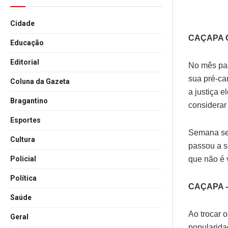
Cidade
CAÇAPA 
Educação
Editorial
No mês pas
sua pré-ca
Coluna da Gazeta
a justiça 
Bragantino
considerar
Esportes
Semana seg
Cultura
passou a s
que não é 
Policial
Política
CAÇAPA -
Saúde
Ao trocar 
Geral
popularida