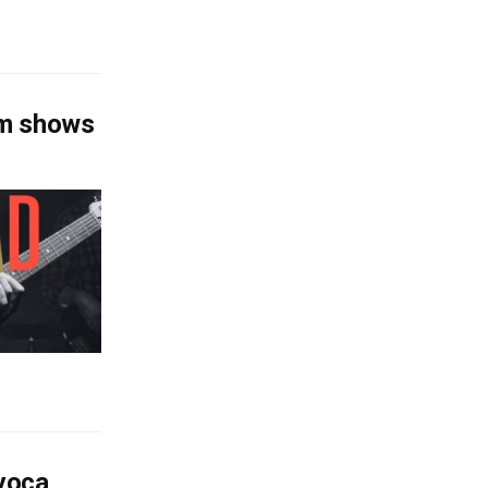
em shows
ovoca