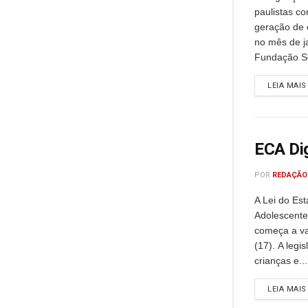
paulistas 
geração de 
no mês de j
Fundação Se
LEIA MAIS
ECA Dig
POR
REDAÇÃO
A Lei do Est
Adolescente
começa a val
(17). A legi
crianças e...
LEIA MAIS