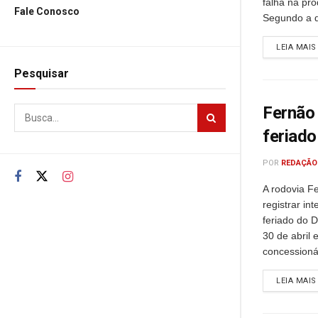
falha na pro
Fale Conosco
Segundo a d
LEIA MAIS
Pesquisar
Fernão 
feriado
POR
REDAÇÃO
A rodovia F
registrar i
feriado do D
30 de abril 
concessionár
LEIA MAIS