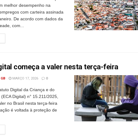
com melhor desempenho na
empregos com carteira assinada
aneiro. De acordo com dados da
ade, com...
ital começa a valer nesta terça-feira
 GB
MARÇO 17, 2026
0
atuto Digital da Criança e do
 (ECA Digital) n° 15.211/2025,
er no Brasil nesta terça-feira
slação é voltada à proteção de