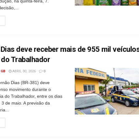
dução, na quinta-feira, 7.
ecisão,...
Dias deve receber mais de 955 mil veículo
 do Trabalhador
 GB
ABRIL 30, 2026
0
ernão Dias (BR-381) deve
ntenso movimento durante o
ia do Trabalhador, entre os dias
e 3 de maio. A previsão da
ia...