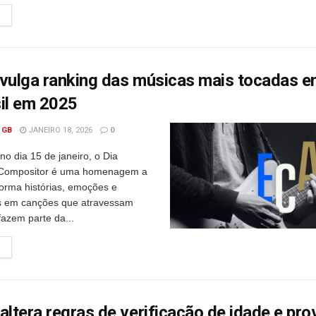
ivulga ranking das músicas mais tocadas 
sil em 2025
 GB
JANEIRO 18, 2026
0
o dia 15 de janeiro, o Dia
 Compositor é uma homenagem a
orma histórias, emoções e
s em canções que atravessam
fazem parte da...
altera regras de verificação de idade e pr