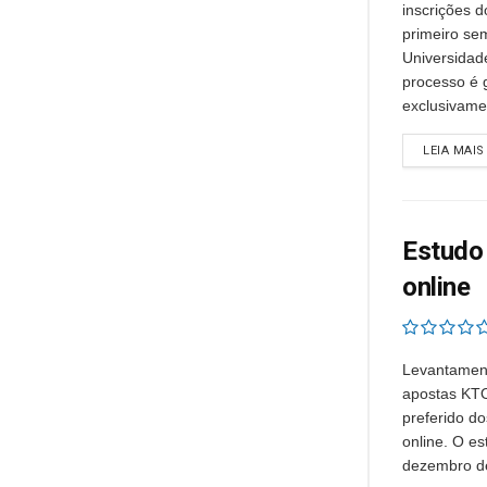
inscrições d
primeiro se
Universidad
processo é g
exclusivamen
LEIA MAIS
Estudo 
online
Levantament
apostas KTO 
preferido do
online. O e
dezembro de