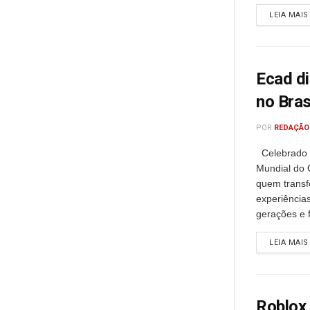
LEIA MAIS
Ecad d
no Bra
POR
REDAÇÃO
Celebrado n
Mundial do
quem transf
experiência
gerações e 
LEIA MAIS
Roblox 