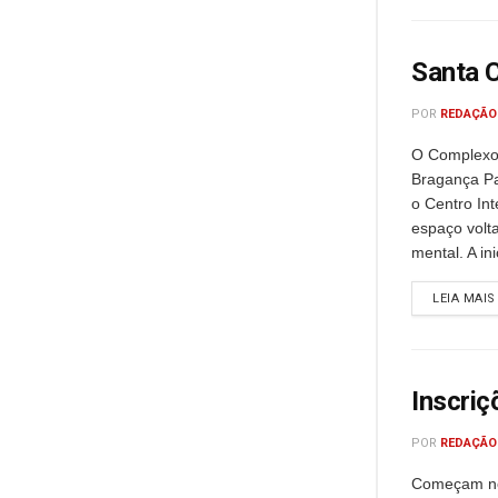
Santa C
POR
REDAÇÃO
O Complexo 
Bragança Pa
o Centro In
espaço volt
mental. A in
LEIA MAIS
Inscri
POR
REDAÇÃO
Começam nes