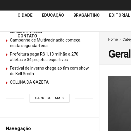
Últimas
Notícias
CIDADE
EDUCAÇÃO
BRAGANTINO
EDITORIAL
GURI abre mais de 150 vagas gratuitas para
cursos de música
CONTATO
Home
Cate
Campanha de Multivacinação começa
nesta segunda-feira
Geral
Prefeitura paga R$ 1,13 milhão a 270
atletas e 34 projetos esportivos
Festival de Inverno chega ao fim com show
de Kell Smith
COLUNA DA GAZETA
CARREGUE MAIS
Navegação