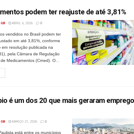
mentos podem ter reajuste de até 3,81%
 GB
ABRIL 6, 2026
0
s vendidos no Brasil podem ter
justado em até 3,81%, conforme
o em resolução publicada na
 (31), pela Câmara de Regulação
de Medicamentos (Cmed). O...
pio é um dos 20 que mais geraram empreg
 GB
MARÇO 21, 2026
0
ulista está entre os municípios