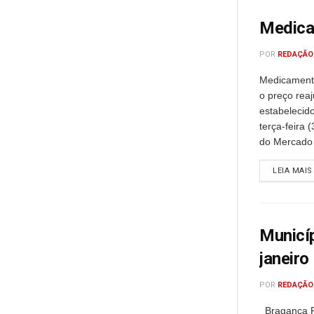
Medica
POR
REDAÇÃO
Medicamento
o preço rea
estabelecid
terça-feira
do Mercado 
LEIA MAIS
Municí
janeiro
POR
REDAÇÃO
Bragança Pa