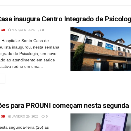
asa inaugura Centro Integrado de Psicolog
 GB
MARÇO 6, 2026
0
Hospitalar Santa Casa de
ulista inaugurou, nesta semana,
tegrado de Psicologia, um novo
ado ao atendimento em saúde
iciativa reúne em uma...
ções para PROUNI começam nesta segunda
 GB
JANEIRO 26, 2026
0
ta segunda-feira (26) as