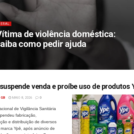
GERAL
Vítima de violência doméstica:
saiba como pedir ajuda
 suspende venda e proíbe uso de produtos 
 GB
MAIO 8, 2026
0
cional de Vigilância Sanitária
spendeu fabricação,
ção e distribuição de diversos
 marca Ypê, após anúncio de