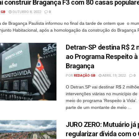
i construir Bragança F3 com 80 casas popula
 GB
OUTUBRO 8, 2022
0
a de Bragança Paulista informou no final da tarde de ontem que o muni
junto Habitacional, após a homologação da construção do Bragança F
Detran-SP destina R$ 2 
ao Programa Respeito à
Bragança
POR
REDAÇÃO GB
ABRIL 19, 2022
0
O Detran.SP vai destinar R$ 2 milhõ
intervenções viárias no município de
meio do programa ‘Respeito à Vida’. 
parte de um montante de meio ...
JURO ZERO: Mutuário já
regularizar dívida com 