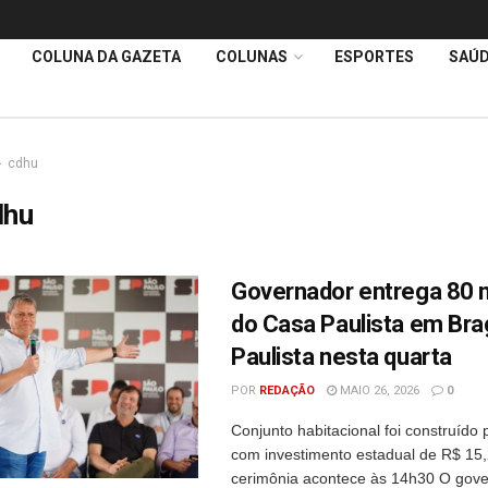
COLUNA DA GAZETA
COLUNAS
ESPORTES
SAÚ
cdhu
dhu
Governador entrega 80 
do Casa Paulista em Br
Paulista nesta quarta
POR
REDAÇÃO
MAIO 26, 2026
0
Conjunto habitacional foi construíd
com investimento estadual de R$ 15,
cerimônia acontece às 14h30 O gov