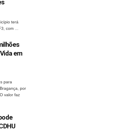
res
cípio terá
3, com ...
milhões
 Vida em
es para
 Bragança, por
O valor faz
 pode
o CDHU