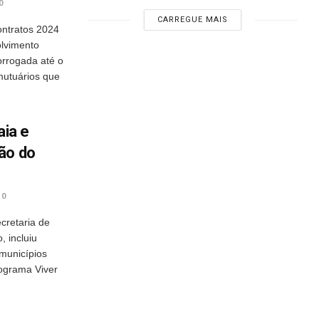
0
CARREGUE MAIS
ntratos 2024
lvimento
orrogada até o
mutuários que
aia e
ão do
0
cretaria de
 incluiu
 municípios
ograma Viver