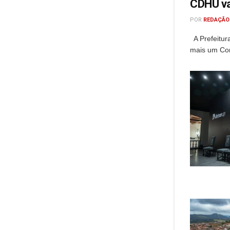
CDHU va
POR
REDAÇÃO
A Prefeitur
mais um Con