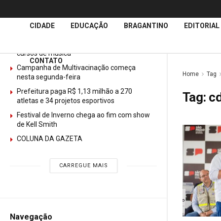
Últimas
Notícias
CIDADE
EDUCAÇÃO
BRAGANTINO
EDITORIAL
GURI abre mais de 150 vagas gratuitas para
cursos de música
CONTATO
Campanha de Multivacinação começa
Home
Tag
nesta segunda-feira
Prefeitura paga R$ 1,13 milhão a 270
Tag:
c
atletas e 34 projetos esportivos
Festival de Inverno chega ao fim com show
de Kell Smith
COLUNA DA GAZETA
CARREGUE MAIS
Navegação