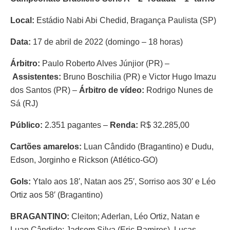
Local:
Estádio Nabi Abi Chedid, Bragança Paulista (SP)
Data:
17 de abril de 2022 (domingo – 18 horas)
Árbitro:
Paulo Roberto Alves Júnjior (PR) –
Assistentes:
Bruno Boschilia (PR) e Victor Hugo Imazu
dos Santos (PR) –
Árbitro de vídeo:
Rodrigo Nunes de
Sá (RJ)
Público:
2.351 pagantes –
Renda:
R$ 32.285,00
Cartões amarelos:
Luan Cândido (Bragantino) e Dudu,
Edson, Jorginho e Rickson (Atlético-GO)
Gols:
Ytalo aos 18′, Natan aos 25′, Sorriso aos 30′ e Léo
Ortiz aos 58′ (Bragantino)
BRAGANTINO:
Cleiton; Aderlan, Léo Ortiz, Natan e
Luan Cândido; Jadsom Silva (Eric Ramires), Lucas