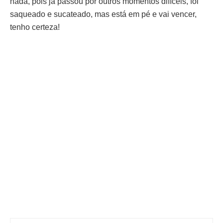
nada, pois já passou por outros momentos difíceis, foi
saqueado e sucateado, mas está em pé e vai vencer,
tenho certeza!