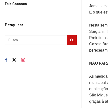
Fale Conosco
Jamais ima
É o que es
Pesquisar
Nesta sema
Sargiani. 
Prefeitura
Gazeta Bra
pereceram 
NÃO PAR
As medidas
municipal 
duplicação
São Miguel
graças à a