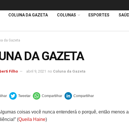
COLUNA DA GAZETA
COLUNAS
ESPORTES
SAÚ
na da Gazeta
UNA DA GAZETA
berti Filho
abril 9, 2021
no
Coluna da Gazeta
lgumas coisas você nunca entenderá o porquê, então menos a
iência!” (
Queila Haine
)