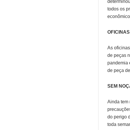
determino
todos os p
econômico 
OFICINA
As oficinas
de peças n
pandemia e 
de peça de
SEM NOÇ
Ainda tem 
precauções
do perigo 
toda seman