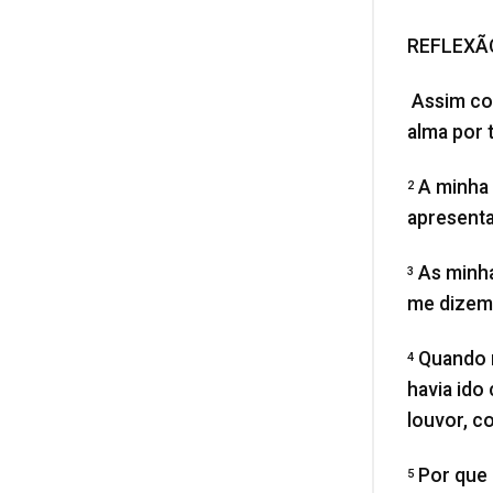
REFLEXÃO
Assim com
alma por t
A minha 
2
apresenta
As minha
3
me dizem
Quando m
4
havia ido
louvor, c
Por que 
5