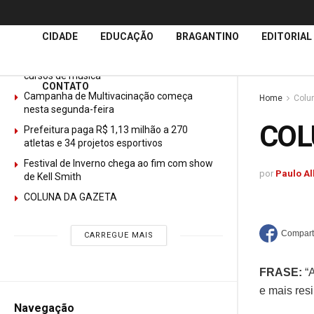
Últimas
Notícias
CIDADE
EDUCAÇÃO
BRAGANTINO
EDITORIAL
GURI abre mais de 150 vagas gratuitas para
cursos de música
CONTATO
Campanha de Multivacinação começa
Home
Colu
nesta segunda-feira
COL
Prefeitura paga R$ 1,13 milhão a 270
atletas e 34 projetos esportivos
Festival de Inverno chega ao fim com show
por
Paulo Al
de Kell Smith
COLUNA DA GAZETA
CARREGUE MAIS
FRASE:
“A
e mais resil
Navegação