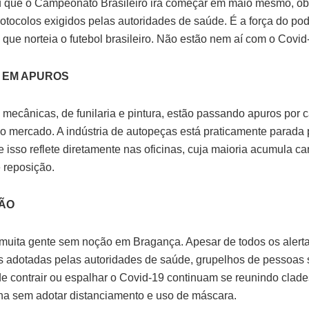
u que o Campeonato Brasileiro irá começar em maio mesmo, 
rotocolos exigidos pelas autoridades de saúde. É a força do po
que norteia o futebol brasileiro. Não estão nem aí com o Covid
S EM APUROS
 mecânicas, de funilaria e pintura, estão passando apuros por c
o mercado. A indústria de autopeças está praticamente parada
isso reflete diretamente nas oficinas, cuja maioria acumula car
 reposição.
ÃO
muita gente sem noção em Bragança. Apesar de todos os alert
 adotadas pelas autoridades de saúde, grupelhos de pessoas
de contrair ou espalhar o Covid-19 continuam se reunindo clad
a sem adotar distanciamento e uso de máscara.