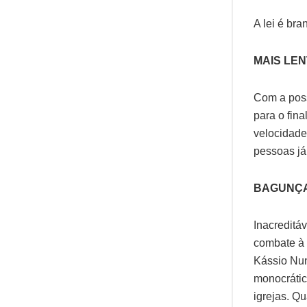
A lei é br
MAIS LE
Com a poss
para o fin
velocidade
pessoas já
BAGUNÇ
Inacreditáv
combate à 
Kássio Nu
monocrátic
igrejas. Qu