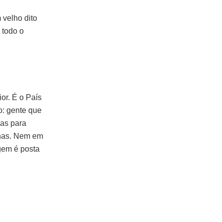
velho dito
 todo o
ior. É o País
o: gente que
las para
inas. Nem em
gem é posta