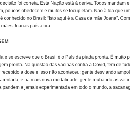
a decisão foi correta. Esta Nação está à deriva. Todos mandam e
 poucos obedecem e muitos se locupletam. Não à toa que um 
 é conhecido no Brasil: “Isto aqui é a Casa da mãe Joana”. Com
s mães Joanas país afora.
GEM
la e se escreve que o Brasil é o País da piada pronta. É muito p
em pronta. Na questão das vacinas contra a Covid, tem de tud
er recebido a dose e isso não aconteceu; gente desviando ampo
parentada; e na mais nova modalidade, gente roubando as vac
a pandemia jamais experimentada em todo o mundo, a sacana