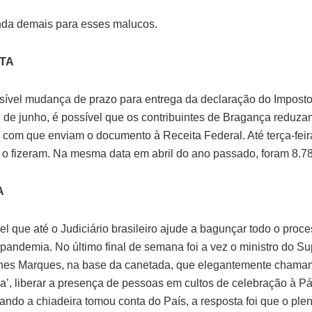
anda demais para esses malucos.
NTA
ível mudança de prazo para entrega da declaração do Impost
al de junho, é possível que os contribuintes de Bragança reduza
 com que enviam o documento à Receita Federal. Até terça-feira
 o fizeram. Na mesma data em abril do ano passado, foram 8.7
A
el que até o Judiciário brasileiro ajude a bagunçar todo o proc
pandemia. No último final de semana foi a vez o ministro do S
nes Marques, na base da canetada, que elegantemente chamam
a’, liberar a presença de pessoas em cultos de celebração à P
ando a chiadeira tomou conta do País, a resposta foi que o plen