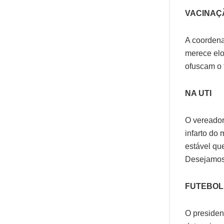
VACINAÇ
A coordena
merece elo
ofuscam o 
NA UTI
O vereador
infarto do
estável qu
Desejamos 
FUTEBOL
O presiden