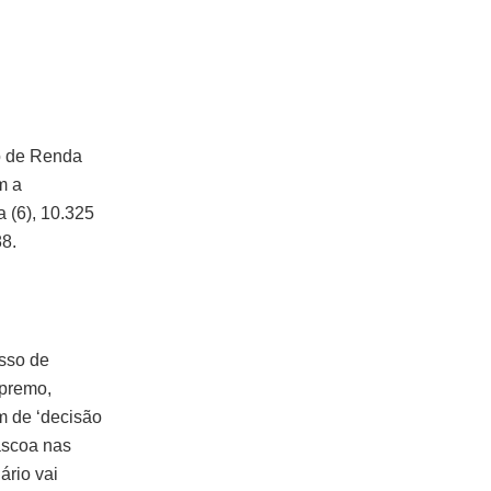
o de Renda
m a
 (6), 10.325
88.
esso de
upremo,
 de ‘decisão
áscoa nas
ário vai