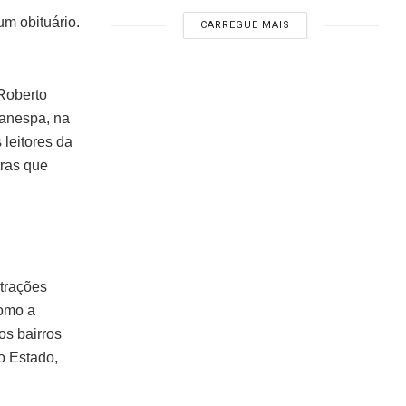
m obituário.
CARREGUE MAIS
Roberto
Banespa, na
 leitores da
ras que
strações
como a
os bairros
o Estado,