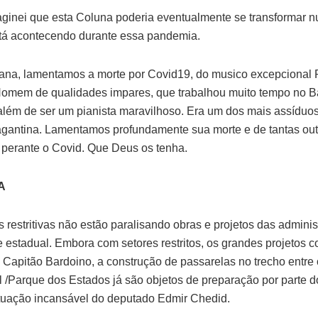
ginei que esta Coluna poderia eventualmente se transformar nu
tá acontecendo durante essa pandemia.
na, lamentamos a morte por Covid19, do musico excepcional 
Homem de qualidades impares, que trabalhou muito tempo no 
 além de ser um pianista maravilhoso. Era um dos mais assíduos
gantina. Lamentamos profundamente sua morte e de tantas out
perante o Covid. Que Deus os tenha.
A
 restritivas não estão paralisando obras e projetos das admini
e estadual. Embora com setores restritos, os grandes projetos 
 Capitão Bardoino, a construção de passarelas no trecho entre 
 /Parque dos Estados já são objetos de preparação por parte d
tuação incansável do deputado Edmir Chedid.