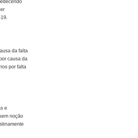
obedecendo
der
-19.
ausa da falta
 por causa da
ros por falta
as e
 sem noção
estinamente