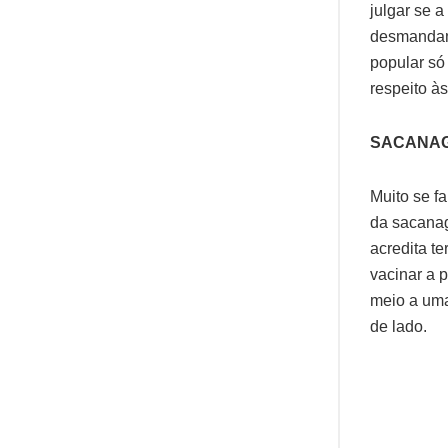
julgar se 
desmandam,
popular só
respeito à
SACANA
Muito se fa
da sacanag
acredita t
vacinar a 
meio a um
de lado.