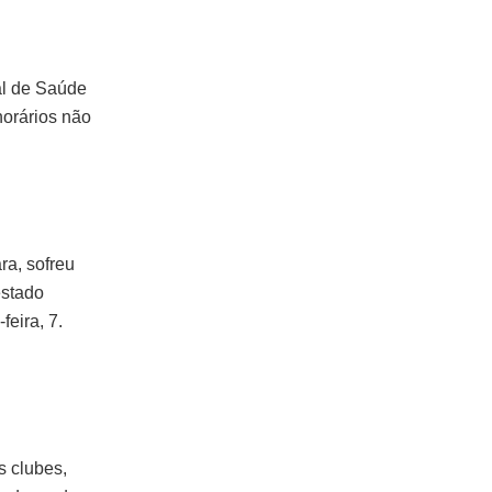
al de Saúde
horários não
.
ra, sofreu
estado
eira, 7.
s clubes,