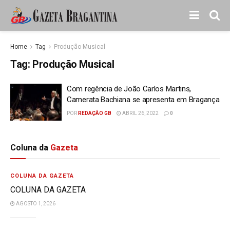
Home
Tag
Produção Musical
Tag:
Produção Musical
Com regência de João Carlos Martins,
Camerata Bachiana se apresenta em Bragança
POR
REDAÇÃO GB
ABRIL 26, 2022
0
Coluna da
Gazeta
COLUNA DA GAZETA
COLUNA DA GAZETA
AGOSTO 1, 2026