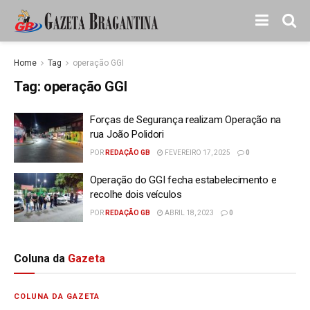
Home
Tag
operação GGI
Tag:
operação GGI
Forças de Segurança realizam Operação na
rua João Polidori
POR
REDAÇÃO GB
FEVEREIRO 17, 2025
0
Operação do GGI fecha estabelecimento e
recolhe dois veículos
POR
REDAÇÃO GB
ABRIL 18, 2023
0
Coluna da
Gazeta
COLUNA DA GAZETA