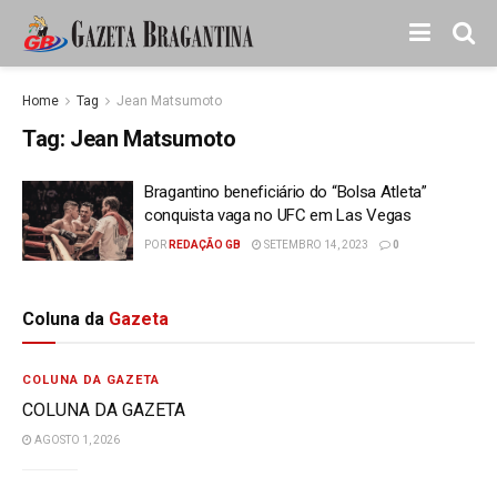
Home
Tag
Jean Matsumoto
Tag:
Jean Matsumoto
Bragantino beneficiário do “Bolsa Atleta”
conquista vaga no UFC em Las Vegas
POR
REDAÇÃO GB
SETEMBRO 14, 2023
0
Coluna da
Gazeta
COLUNA DA GAZETA
COLUNA DA GAZETA
AGOSTO 1, 2026