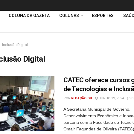
COLUNA DA GAZETA
COLUNAS
ESPORTES
SAÚ
Inclusão Digital
clusão Digital
CATEC oferece cursos g
de Tecnologias e Inclusã
POR
REDAÇÃO GB
JUNHO 19, 2024
0
A Secretaria Municipal de Governo,
Desenvolvimento Econômico e Inova
parceria com a Faculdade de Tecnolo
Omair Fagundes de Oliveira (FATEC)