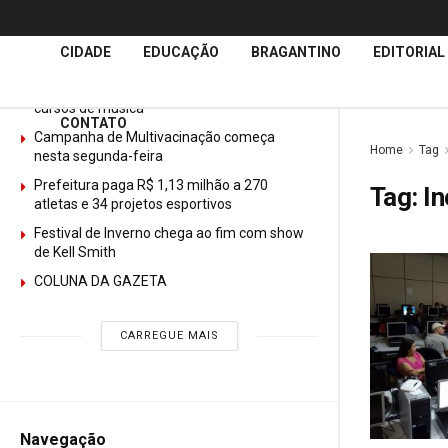
Últimas
Notícias
CIDADE
EDUCAÇÃO
BRAGANTINO
EDITORIAL
GURI abre mais de 150 vagas gratuitas para
cursos de música
CONTATO
Campanha de Multivacinação começa
Home
Tag
nesta segunda-feira
Prefeitura paga R$ 1,13 milhão a 270
Tag:
In
atletas e 34 projetos esportivos
Festival de Inverno chega ao fim com show
de Kell Smith
COLUNA DA GAZETA
CARREGUE MAIS
Navegação