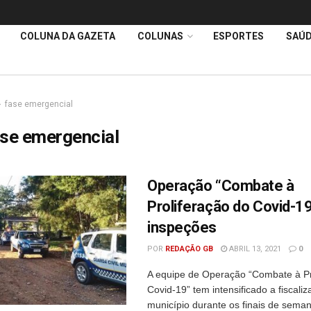
COLUNA DA GAZETA
COLUNAS
ESPORTES
SAÚ
fase emergencial
se emergencial
Operação “Combate à
Proliferação do Covid-1
inspeções
POR
REDAÇÃO GB
ABRIL 13, 2021
0
A equipe de Operação “Combate à Pr
Covid-19” tem intensificado a fiscali
município durante os finais de sema