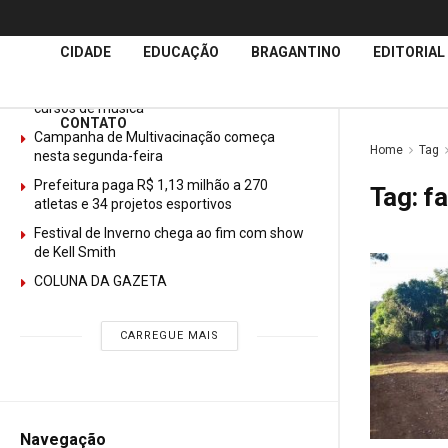
Últimas
Notícias
CIDADE
EDUCAÇÃO
BRAGANTINO
EDITORIAL
GURI abre mais de 150 vagas gratuitas para
cursos de música
CONTATO
Campanha de Multivacinação começa
Home
Tag
nesta segunda-feira
Prefeitura paga R$ 1,13 milhão a 270
Tag:
fa
atletas e 34 projetos esportivos
Festival de Inverno chega ao fim com show
de Kell Smith
COLUNA DA GAZETA
CARREGUE MAIS
Navegação