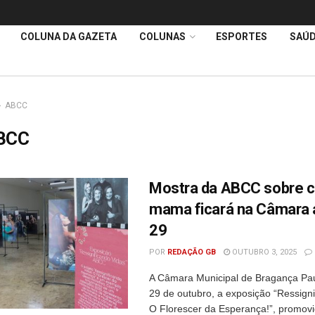
COLUNA DA GAZETA
COLUNAS
ESPORTES
SAÚ
ABCC
BCC
Mostra da ABCC sobre c
mama ficará na Câmara a
29
POR
REDAÇÃO GB
OUTUBRO 3, 2025
A Câmara Municipal de Bragança Paul
29 de outubro, a exposição “Ressigni
O Florescer da Esperança!”, promov