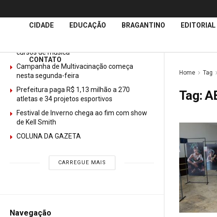
Últimas
Notícias
CIDADE
EDUCAÇÃO
BRAGANTINO
EDITORIAL
GURI abre mais de 150 vagas gratuitas para
cursos de música
CONTATO
Campanha de Multivacinação começa
Home
Tag
nesta segunda-feira
Prefeitura paga R$ 1,13 milhão a 270
Tag:
A
atletas e 34 projetos esportivos
Festival de Inverno chega ao fim com show
de Kell Smith
COLUNA DA GAZETA
CARREGUE MAIS
Navegação