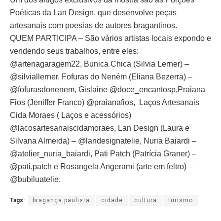
Poéticas da Lan Design, que desenvolve peças
artesanais com poesias de autores bragantinos.
QUEM PARTICIPA – São vários artistas locais expondo e
vendendo seus trabalhos, entre eles:
@artenagaragem22, Bunica Chica (Silvia Lerner) –
@silviallerner, Fofuras do Neném (Eliana Bezerra) –
@fofurasdonenem, Gislaine @doce_encantosp,Praiana
Fios (Jeniffer Franco) @praianafios, Laços Artesanais
Cida Moraes ( Laços e acessórios)
@lacosartesanaiscidamoraes, Lan Design (Laura e
Silvana Almeida) – @landesignatelie, Nuria Baiardi –
@atelier_nuria_baiardi, Pati Patch (Patrícia Graner) –
@pati.patch e Rosangela Angerami (arte em feltro) –
@bubiluatelie.
Tags:
bragança paulista
cidade
cultura
turismo