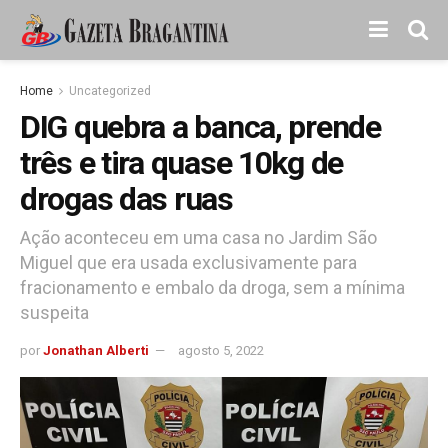
Home
Uncategorized
DIG quebra a banca, prende
três e tira quase 10kg de
drogas das ruas
Ação aconteceu em uma casa no Jardim São
Miguel que era usada exclusivamente para
fracionamento e embalo da droga, sem a mínima
suspeita
por
Jonathan Alberti
agosto 5, 2022