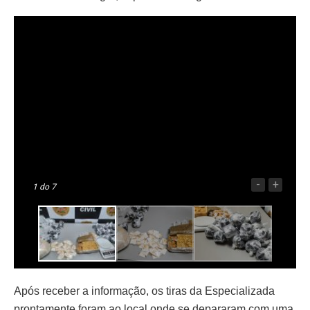
-
+
1
do 7
Após receber a informação, os tiras da Especializada
prontamente foram ao local onde se depararam com uma