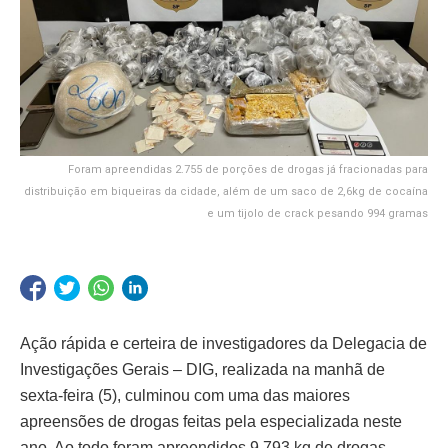
Foram apreendidas 2.755 de porções de drogas já fracionadas para
distribuição em biqueiras da cidade, além de um saco de 2,6kg de cocaína
e um tijolo de crack pesando 994 gramas
Ação rápida e certeira de investigadores da Delegacia de
Investigações Gerais – DIG, realizada na manhã de
sexta-feira (5), culminou com uma das maiores
apreensões de drogas feitas pela especializada neste
ano. Ao todo foram apreendidos 9.793 kg de drogas,