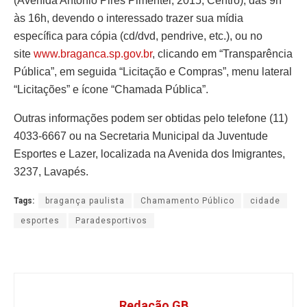
(Avenida Antônio Pires Pimentel, 2015, Centro), das 9h
às 16h, devendo o interessado trazer sua mídia
específica para cópia (cd/dvd, pendrive, etc.), ou no
site
www.braganca.sp.gov.br
, clicando em “Transparência
Pública”, em seguida “Licitação e Compras”, menu lateral
“Licitações” e ícone “Chamada Pública”.
Outras informações podem ser obtidas pelo telefone (11)
4033-6667 ou na Secretaria Municipal da Juventude
Esportes e Lazer, localizada na Avenida dos Imigrantes,
3237, Lavapés.
Tags:
bragança paulista
Chamamento Público
cidade
esportes
Paradesportivos
Redação GB