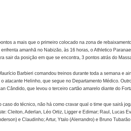
ontos a mais que o primeiro colocado na zona de rebaixamento
 enfrenta amanhã no Nabizão, às 16 horas, o Athletico Paranae
ara sair da posição em que se encontra, 3 pontos atrás do Massa
Maurício Barbieri comandou treinos durante toda a semana e ai
 o atacante Helinho, que segue no Departamento Médico. Outro
uan Cândido, que levou o terceiro cartão amarelo diante do Fort
caso do técnico, não há como cravar qual o time que sairá jo
te: Cleiton, Aderlan, Léo Ortiz, Ligger e Edimar; Raul, Lucas E
derson) e Claudinho; Artur, Ytalo (Alerrandro) e Bruno Tubarão 