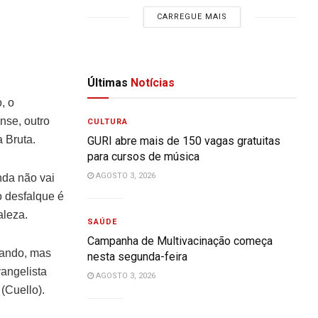
CARREGUE MAIS
Últimas
Notícias
, o
nse, outro
CULTURA
 Bruta.
GURI abre mais de 150 vagas gratuitas
para cursos de música
AGOSTO 3, 2026
nda não vai
 desfalque é
aleza.
SAÚDE
Campanha de Multivacinação começa
gando, mas
nesta segunda-feira
vangelista
AGOSTO 3, 2026
(Cuello).