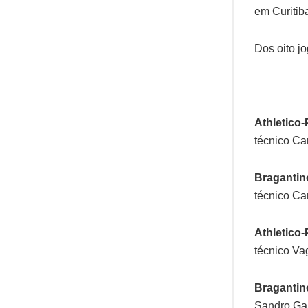
em Curitib
Dos oito jo
Athletico-
técnico Car
Bragantino
técnico Ca
Athletico-
técnico Va
Bragantino
Sandro Gaú