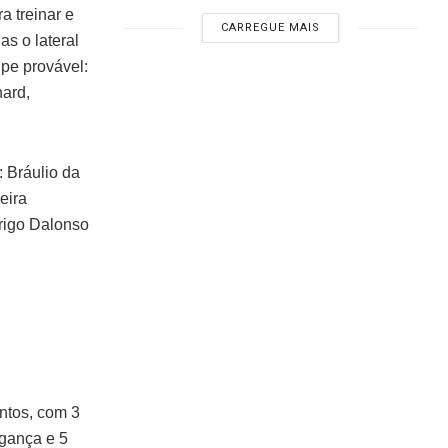
a treinar e
CARREGUE MAIS
s o lateral
ipe provável:
hard,
: Bráulio da
eira
drigo Dalonso
ntos, com 3
agança e 5