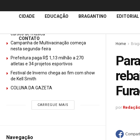
Últimas
Notícias
CIDADE
EDUCAÇÃO
BRAGANTINO
EDITORIAL
GURI abre mais de 150 vagas gratuitas para
cursos de música
CONTATO
Campanha de Multivacinação começa
Home
Brag
nesta segunda-feira
Para
Prefeitura paga R$ 1,13 milhão a 270
atletas e 34 projetos esportivos
reba
Festival de Inverno chega ao fim com show
de Kell Smith
Fur
COLUNA DA GAZETA
CARREGUE MAIS
por
Redação
Navegação