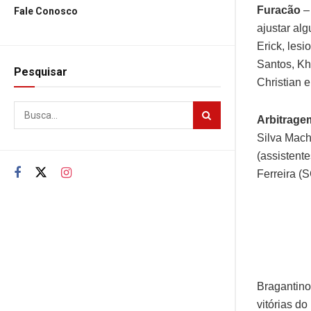
Furacão
–
Fale Conosco
ajustar al
Erick, lesi
Santos, Kh
Pesquisar
Christian 
Arbitrage
Silva Macha
(assistent
Ferreira (
Bragantino
vitórias d