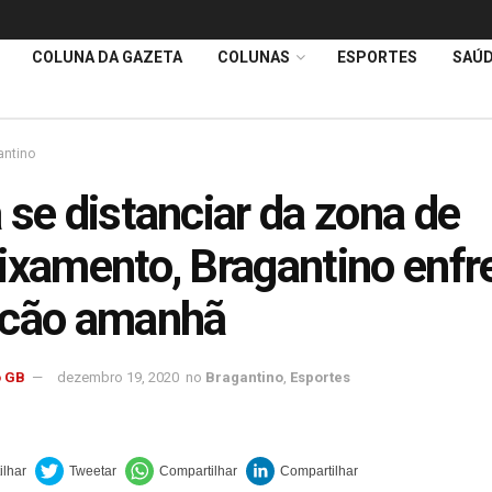
COLUNA DA GAZETA
COLUNAS
ESPORTES
SAÚ
antino
 se distanciar da zona de
ixamento, Bragantino enfr
acão amanhã
 GB
dezembro 19, 2020
no
Bragantino
,
Esportes