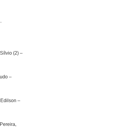
.
Sílvio (2) –
Ludo –
 Edilson –
Pereira,