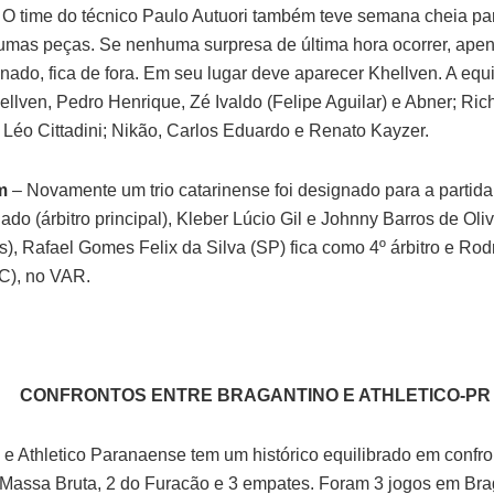
 O time do técnico Paulo Autuori também teve semana cheia par
gumas peças. Se nenhuma surpresa de última hora ocorrer, apena
onado, fica de fora. Em seu lugar deve aparecer Khellven. A equ
ellven, Pedro Henrique, Zé Ivaldo (Felipe Aguilar) e Abner; Ric
e Léo Cittadini; Nikão, Carlos Eduardo e Renato Kayzer.
m
– Novamente um trio catarinense foi designado para a partida
do (árbitro principal), Kleber Lúcio Gil e Johnny Barros de Oliv
es), Rafael Gomes Felix da Silva (SP) fica como 4º árbitro e Ro
SC), no VAR.
CONFRONTOS ENTRE BRAGANTINO E ATHLETICO-PR
 e Athletico Paranaense tem um histórico equilibrado em confro
o Massa Bruta, 2 do Furacão e 3 empates. Foram 3 jogos em Br