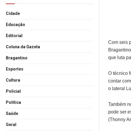
Cidade
Educação
Editorial
Com seis p
Coluna da Gazeta
Bragantino
que luta p
Bragantino
Esportes
O técnico 
Cultura
contar com
o lateral L
Policial
Política
Também no 
pode ser es
Saúde
(Thonny An
Geral