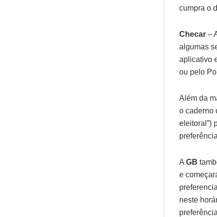
cumpra o d
Checar
– 
algumas se
aplicativo
ou pelo Po
Além da má
o caderno 
eleitoral”)
preferênci
A
GB
també
e começará
preferenci
neste horá
preferência