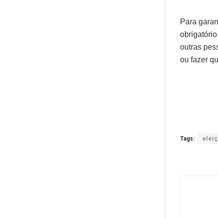
Para garan
obrigatóri
outras pess
ou fazer qu
Tags:
elei