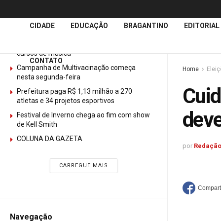
Últimas
Notícias
CIDADE
EDUCAÇÃO
BRAGANTINO
EDITORIAL
GURI abre mais de 150 vagas gratuitas para
cursos de música
CONTATO
Campanha de Multivacinação começa
Home
Elei
nesta segunda-feira
Cuid
Prefeitura paga R$ 1,13 milhão a 270
atletas e 34 projetos esportivos
deve
Festival de Inverno chega ao fim com show
de Kell Smith
COLUNA DA GAZETA
por
Redação
CARREGUE MAIS
Navegação