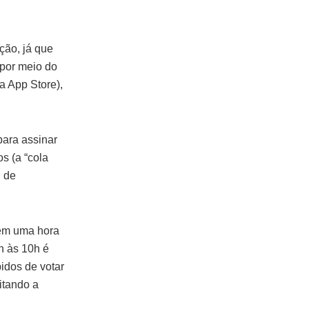
ação, já que
 por meio do
a App Store),
para assinar
s (a “cola
, de
 em uma hora
h às 10h é
idos de votar
itando a