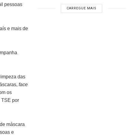
mil pessoas
CARREGUE MAIS
aís e mais de
campanha
 limpeza das
máscaras,
face
com os
o TSE por
a de máscara
ssoas e