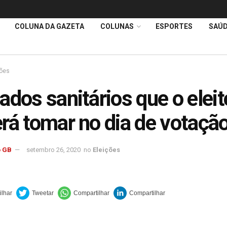
COLUNA DA GAZETA
COLUNAS
ESPORTES
SAÚ
ções
ados sanitários que o eleit
rá tomar no dia de votaçã
 GB
setembro 26, 2020
no
Eleições