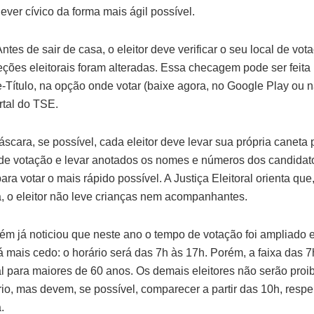
ever cívico da forma mais ágil possível.
Antes de sair de casa, o eleitor deve verificar o seu local de vot
ções eleitorais foram alteradas. Essa checagem pode ser feita
 e-Título, na opção onde votar (baixe agora, no Google Play ou n
rtal do TSE.
scara, se possível, cada eleitor deve levar sua própria caneta 
de votação e levar anotados os nomes e números dos candidato
 para votar o mais rápido possível. A Justiça Eleitoral orienta que
a, o eleitor não leve crianças nem acompanhantes.
m já noticiou que neste ano o tempo de votação foi ampliado
 mais cedo: o horário será das 7h às 17h. Porém, a faixa das 7
al para maiores de 60 anos. Os demais eleitores não serão proib
rio, mas devem, se possível, comparecer a partir das 10h, respe
.