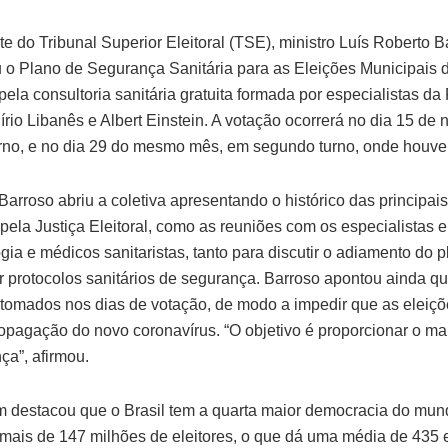
e do Tribunal Superior Eleitoral (TSE), ministro Luís Roberto B
 o Plano de Segurança Sanitária para as Eleições Municipais 
ela consultoria sanitária gratuita formada por especialistas da
Sírio Libanês e Albert Einstein. A votação ocorrerá no dia 15 d
urno, e no dia 29 do mesmo mês, em segundo turno, onde houver
Barroso abriu a coletiva apresentando o histórico das principai
 pela Justiça Eleitoral, como as reuniões com os especialistas 
ia e médicos sanitaristas, tanto para discutir o adiamento do p
r protocolos sanitários de segurança. Barroso apontou ainda q
tomados nos dias de votação, de modo a impedir que as eleiçõ
ropagação do novo coronavírus. “O objetivo é proporcionar o mai
ça”, afirmou.
 destacou que o Brasil tem a quarta maior democracia do mun
mais de 147 milhões de eleitores, o que dá uma média de 435 e