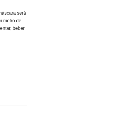
 máscara será
um metro de
entar, beber