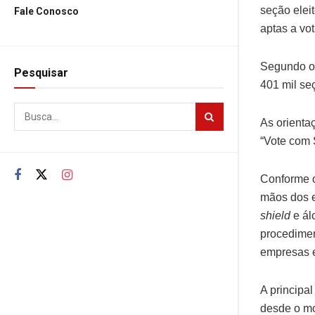
seção elei
Fale Conosco
aptas a vot
Segundo o 
Pesquisar
401 mil seç
As orienta
“Vote com 
Conforme o
mãos dos e
shield
e ál
procedimen
empresas e 
A principa
desde o mo