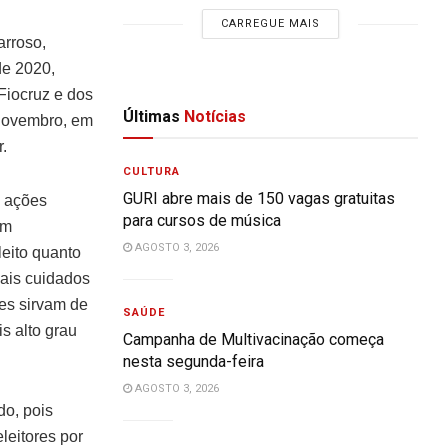
CARREGUE MAIS
arroso,
de 2020,
 Fiocruz e dos
Últimas
Notícias
e novembro, em
.
CULTURA
GURI abre mais de 150 vagas gratuitas
s ações
para cursos de música
em
AGOSTO 3, 2026
leito quanto
uais cuidados
es sirvam de
SAÚDE
s alto grau
Campanha de Multivacinação começa
nesta segunda-feira
AGOSTO 3, 2026
do, pois
leitores por