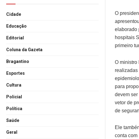
O president
Cidade
apresentou
Educação
elaborado p
hospitais 
Editorial
primeiro t
Coluna da Gazeta
Bragantino
O ministro 
realizadas
Esportes
epidemiolog
Cultura
para propo
devem ser 
Policial
vetor de p
Política
de seguran
Saúde
Ele também
Geral
conta com 