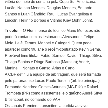
vitória do meio de semana pela Copa Sul-Americana:
Lucão; Nathan Mendes, Douglas Mendes, Eduardo
Santos e Luan Cândido; Raul, Lucas Evangelista e
Lincoln; Helinho Borbas e Vitinho Kiev (John John).
Tricolor
– O Fluminense do técnico Mano Menezes não
poderá contar com os lesionados Alexsander, Felipe
Melo, Lelê, Terans, Manoel e Calegari. Quem pode
aparecer como titular é o recém-contratado Kevin Serna.
Provável time titular: Fábio; Samuel Xavier, Thiago Silva,
Thiago Santos e Diogo Barbosa (Marcelo); André,
Martinelli, Nonato e Ganso; Arias e Cano.
A CBF definiu a equipe de arbitragem, que será formada
pelo paranaense Lucas Paulo Torezin (árbitro principal),
Fernanda Nandrea Gomes Antunes (MG-Fifa) e Rafael
Trombeta (PR) como assistentes, e o gaúcho André Silva
Bittencourt, no comando do VAR.
Os canais Premiere transmitem a partida ao vivo.