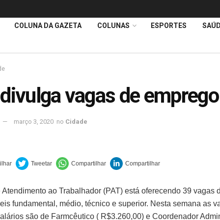
COLUNA DA GAZETA
COLUNAS
ESPORTES
SAÚ
de
divulga vagas de emprego
março 3, 2020
no
Cidade
 Atendimento ao Trabalhador (PAT) está oferecendo 39 vagas
veis fundamental, médio, técnico e superior. Nesta semana as 
alários são de Farmcêutico ( R$3.260,00) e Coordenador Admin