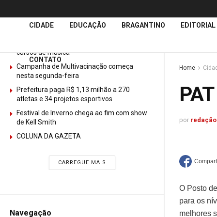
Últimas
Notícias
CIDADE
EDUCAÇÃO
BRAGANTINO
EDITORIAL
GURI abre mais de 150 vagas gratuitas para
cursos de música
CONTATO
Campanha de Multivacinação começa
Home
Cida
nesta segunda-feira
PAT 
Prefeitura paga R$ 1,13 milhão a 270
atletas e 34 projetos esportivos
Festival de Inverno chega ao fim com show
por
redação
de Kell Smith
COLUNA DA GAZETA
CARREGUE MAIS
O Posto de
para os ní
Navegação
melhores s