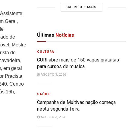
CARREGUE MAIS
Assistente
em Geral,
de
Últimas
Notícias
gado de
óvel, Mestre
CULTURA
rista de
GURI abre mais de 150 vagas gratuitas
cavadeira,
para cursos de música
r, em geral
AGOSTO 3, 2026
r Pracista.
.240, Centro
às 16h,
SAÚDE
Campanha de Multivacinação começa
nesta segunda-feira
AGOSTO 3, 2026