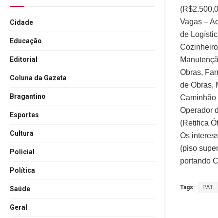
(R$2.500,0
Vagas – Ac
Cidade
de Logísti
Educação
Cozinheiro
Manutençã
Editorial
Obras, Far
Coluna da Gazeta
de Obras, 
Bragantino
Caminhão B
Operador d
Esportes
(Retifica 
Cultura
Os interes
(piso supe
Policial
portando C
Política
Tags:
PAT
Saúde
Geral