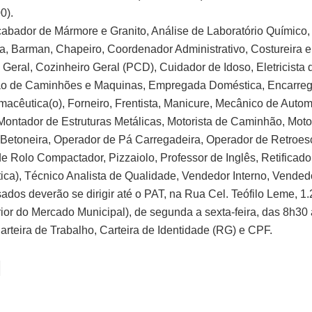
0).
abador de Mármore e Granito, Análise de Laboratório Químico, 
ca, Barman, Chapeiro, Coordenador Administrativo, Costureira 
 Geral, Cozinheiro Geral (PCD), Cuidador de Idoso, Eletricista 
o de Caminhões e Maquinas, Empregada Doméstica, Encarre
macêutica(o), Forneiro, Frentista, Manicure, Mecânico de Autom
Montador de Estruturas Metálicas, Motorista de Caminhão, Moto
etoneira, Operador de Pá Carregadeira, Operador de Retroes
e Rolo Compactador, Pizzaiolo, Professor de Inglês, Retificado
Ótica), Técnico Analista de Qualidade, Vendedor Interno, Vendedo
sados deverão se dirigir até o PAT, na Rua Cel. Teófilo Leme, 1
rior do Mercado Municipal), de segunda a sexta-feira, das 8h30 
arteira de Trabalho, Carteira de Identidade (RG) e CPF.