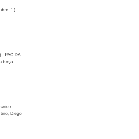
bre. ” (
as) PAC DA
 terça-
écnico
tino, Diego