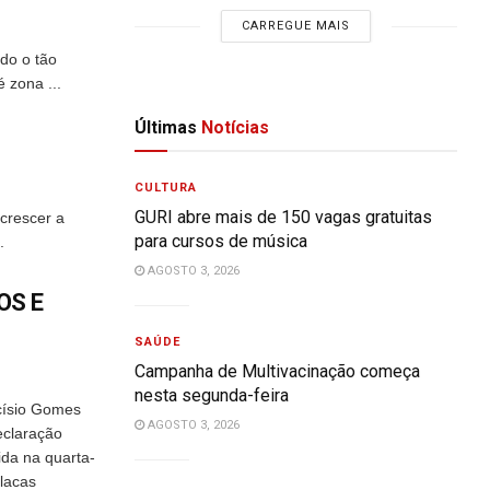
CARREGUE MAIS
 o tão
 zona ...
Últimas
Notícias
CULTURA
GURI abre mais de 150 vagas gratuitas
 crescer a
para cursos de música
.
AGOSTO 3, 2026
OS E
SAÚDE
Campanha de Multivacinação começa
nesta segunda-feira
císio Gomes
AGOSTO 3, 2026
eclaração
ida na quarta-
placas