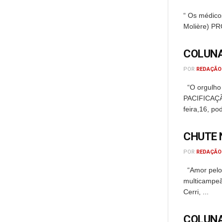
“ Os médicos
Molière) PR
COLUNA
POR
REDAÇÃO
“O orgulho 
PACIFICAÇÃO
feira,16, pod
CHUTE 
POR
REDAÇÃO
“Amor pelo 
multicampeã
Cerri, ...
COLUNA