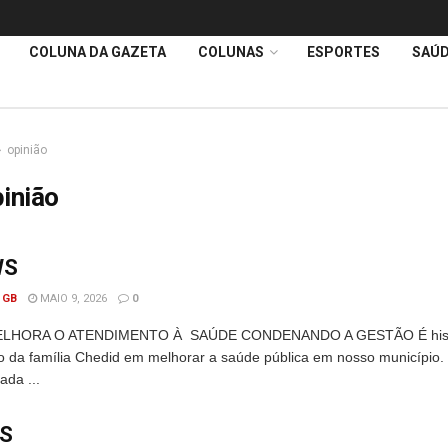
COLUNA DA GAZETA
COLUNAS
ESPORTES
SAÚ
opinião
inião
WS
 GB
MAIO 9, 2026
0
LHORA O ATENDIMENTO À SAÚDE CONDENANDO A GESTÃO É histó
 da família Chedid em melhorar a saúde pública em nosso município.
ada ...
WS