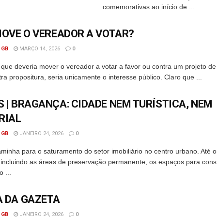
comemorativas ao início de ...
MOVE O VEREADOR A VOTAR?
 GB
MARÇO 14, 2026
0
que deveria mover o vereador a votar a favor ou contra um projeto de 
ra propositura, seria unicamente o interesse público. Claro que ...
 | BRAGANÇA: CIDADE NEM TURÍSTICA, NEM
RIAL
 GB
JANEIRO 24, 2026
0
inha para o saturamento do setor imobiliário no centro urbano. Até os
 incluindo as áreas de preservação permanente, os espaços para const
 ...
 DA GAZETA
 GB
JANEIRO 24, 2026
0