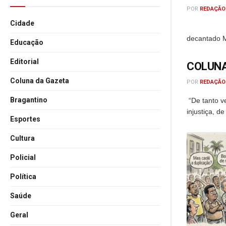
POR
REDAÇÃO
Cidade
QUANDO S
decantado M
Educação
Editorial
COLUNA
Coluna da Gazeta
POR
REDAÇÃO
Bragantino
“De tanto ve
injustiça, 
Esportes
Cultura
Policial
Política
Saúde
Geral