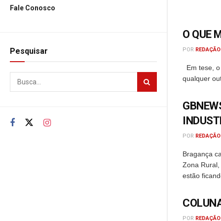
Fale Conosco
O QUE 
Pesquisar
POR
REDAÇÃO
Em tese, o 
qualquer out
GBNEWS
INDUST
POR
REDAÇÃO
Bragança cam
Zona Rural,
estão ficando
COLUNA
POR
REDAÇÃO