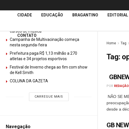
Últimas
Notícias
CIDADE
EDUCAÇÃO
BRAGANTINO
EDITORIAL
GURI abre mais de 150 vagas gratuitas para
cursos de música
CONTATO
Campanha de Multivacinação começa
Home
Tag
nesta segunda-feira
Prefeitura paga R$ 1,13 milhão a 270
Tag:
op
atletas e 34 projetos esportivos
Festival de Inverno chega ao fim com show
de Kell Smith
GBNE
COLUNA DA GAZETA
POR
REDAÇÃO
NÃO SE ME
CARREGUE MAIS
preocupação
desde a déc
GB NE
Navegação