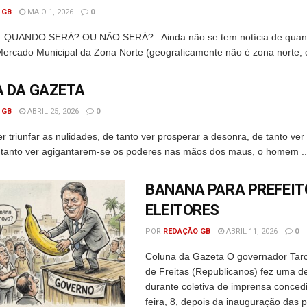
 GB
MAIO 1, 2026
0
ERÁ? OU NÃO SERÁ? Ainda não se tem notícia de quando
ercado Municipal da Zona Norte (geograficamente não é zona norte, é
 DA GAZETA
 GB
ABRIL 25, 2026
0
r triunfar as nulidades, de tanto ver prosperar a desonra, de tanto ver
de tanto ver agigantarem-se os poderes nas mãos dos maus, o homem ..
BANANA PARA PREFEIT
ELEITORES
POR
REDAÇÃO GB
ABRIL 11, 2026
0
Coluna da Gazeta O governador Tar
de Freitas (Republicanos) fez uma d
durante coletiva de imprensa conced
feira, 8, depois da inauguração das 