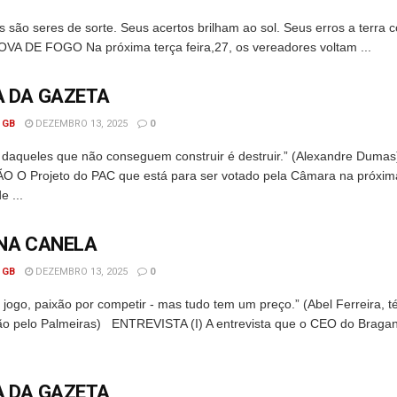
 são seres de sorte. Seus acertos brilham ao sol. Seus erros a terra co
OVA DE FOGO Na próxima terça feira,27, os vereadores voltam ...
 DA GAZETA
 GB
DEZEMBRO 13, 2025
0
daqueles que não conseguem construir é destruir.” (Alexandre Dum
 O Projeto do PAC que está para ser votado pela Câmara na próxima
e ...
NA CANELA
 GB
DEZEMBRO 13, 2025
0
jogo, paixão por competir - mas tudo tem um preço.” (Abel Ferreira, t
o pelo Palmeiras) ENTREVISTA (I) A entrevista que o CEO do Bragan
 DA GAZETA