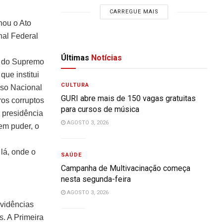
CARREGUE MAIS
nou o Ato
nal Federal
Últimas
Notícias
s do Supremo
que institui
CULTURA
sso Nacional
GURI abre mais de 150 vagas gratuitas
os corruptos
para cursos de música
 presidência
AGOSTO 3, 2026
uem puder, o
lá, onde o
SAÚDE
Campanha de Multivacinação começa
nesta segunda-feira
AGOSTO 3, 2026
ovidências
s. A Primeira