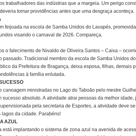
os trabalhadores das indústrias que a margeia. Um perigo const
 deveria tomar providências antes que uma desgraça aconteça.
A
m feijoada na escola de Samba Unidos do Lavapés, promovida
fundos visando o carnaval de 2026. Compareça.
 o falecimento de Nivaldo de Oliveira Santos – Caixa – ocorr
o passado. Tradicional membro da escola de Samba Unidos do
úblico da Prefeitura de Bragança, deixa esposa, filhas, demais 
ndolências à família enlutada.
SUCESSO
e canoagem ministradas no Lago do Taboão pelo mestre Guilh
 sucesso absoluto. A atividade atrai pessoas da melhor idade, 
Supervisionada pela secretaria de Esportes, a atividade deve se
s lagos da cidade. Parabéns!
A AZUL
ra está implantando o sistema de zona azul na avenida de aces