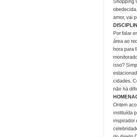
Shopping C
obedecida. 
amor, vai p
DISCIPL
Por falar e
área ao re
hora para 
monitorado
isso? Simp
estacionad
cidades. C
não há difi
HOMENA
Ontem aco
instituída
inspirador
celebridad
do direito