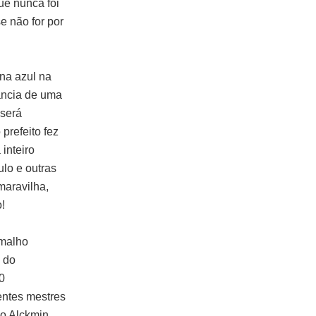
ue nunca foi
e não for por
ona azul na
rância de uma
 será
prefeito fez
inteiro
lo e outras
maravilha,
!
amalho
 do
0
entes mestres
do Alckmin.