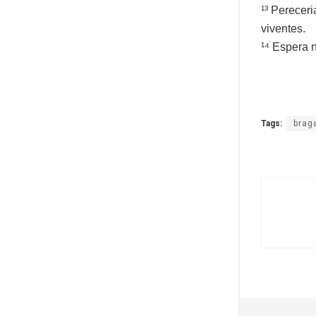
¹³ Perecer
viventes.
¹⁴ Espera n
Tags:
brag