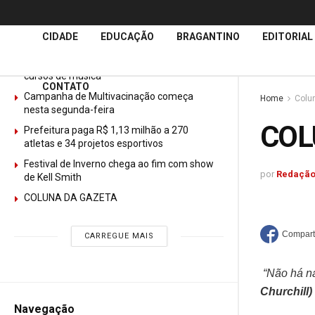
Últimas
Notícias
CIDADE
EDUCAÇÃO
BRAGANTINO
EDITORIAL
GURI abre mais de 150 vagas gratuitas para
cursos de música
CONTATO
Campanha de Multivacinação começa
Home
Colu
nesta segunda-feira
COL
Prefeitura paga R$ 1,13 milhão a 270
atletas e 34 projetos esportivos
Festival de Inverno chega ao fim com show
por
Redação
de Kell Smith
COLUNA DA GAZETA
CARREGUE MAIS
“Não há na
Churchill)
Navegação