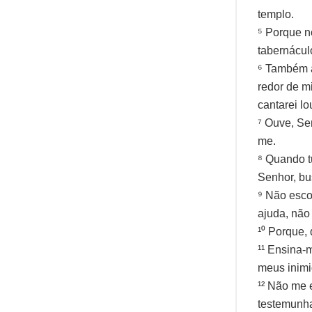
templo.
⁵ Porque n
tabernácul
⁶ Também a
redor de mi
cantarei l
⁷ Ouve, Se
me.
⁸ Quando tu
Senhor, bu
⁹ Não escon
ajuda, não
¹⁰ Porque,
¹¹ Ensina-
meus inimi
¹² Não me 
testemunha