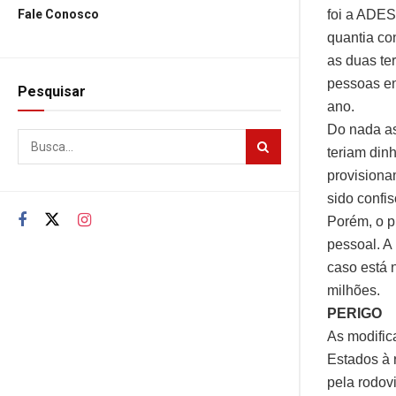
foi a ADES
Fale Conosco
quantia co
as duas te
pessoas en
Pesquisar
ano.
Do nada as
teriam din
provisiona
sido confi
Porém, o p
pessoal. A 
caso está n
milhões.
PERIGO
As modific
Estados à 
pela rodovi