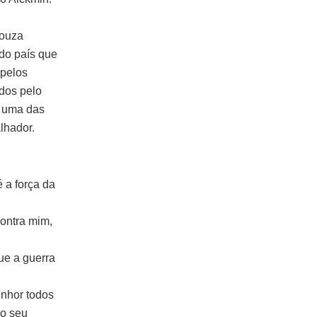
Souza
do país que
 pelos
ados pelo
m uma das
lhador.
 a força da
ontra mim,
ue a guerra
enhor todos
no seu