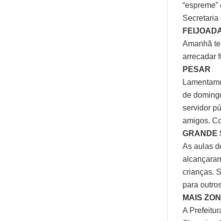
“espreme” 
Secretaria
FEIJOAD
Amanhã te
arrecadar 
PESAR
Lamentamos
de doming
servidor p
amigos. Co
GRANDE 
As aulas d
alcançaram
crianças. 
para outro
MAIS ZON
A Prefeitu