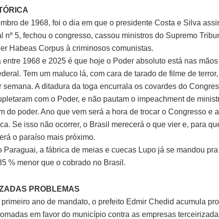
TÓRICA
mbro de 1968, foi o dia em que o presidente Costa e Silva assi
nal nº 5, fechou o congresso, cassou ministros do Supremo Tribu
er Habeas Corpus à criminosos comunistas.
a entre 1968 e 2025 é que hoje o Poder absoluto está nas mão
deral. Tem um maluco lá, com cara de tarado de filme de terror, 
r semana. A ditadura da toga encurrala os covardes do Congre
upletaram com o Poder, e não pautam o impeachment de ministr
 do poder. Ano que vem será a hora de trocar o Congresso e a
ca. Se isso não ocorrer, o Brasil merecerá o que vier e, para q
erá o paraíso mais próximo.
no Paraguai, a fábrica de meias e cuecas Lupo já se mandou pra 
35 % menor que o cobrado no Brasil.
IZADAS PROBLEMAS
o primeiro ano de mandato, o prefeito Edmir Chedid acumula pr
tomadas em favor do município contra as empresas terceirizada