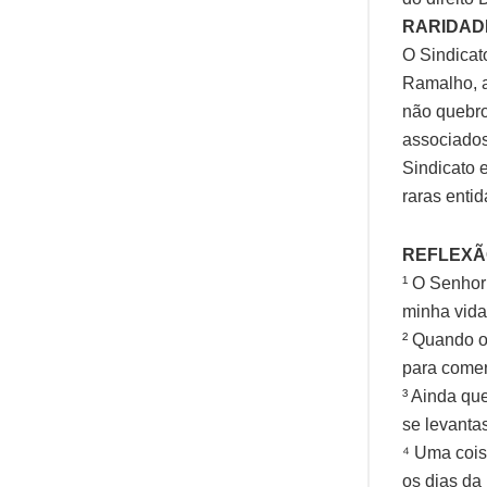
RARIDAD
O Sindicat
Ramalho, a
não quebro
associados
Sindicato 
raras enti
REFLEXÃO
¹ O Senhor
minha vida
² Quando o
para comer
³ Ainda qu
se levantas
⁴ Uma cois
os dias da