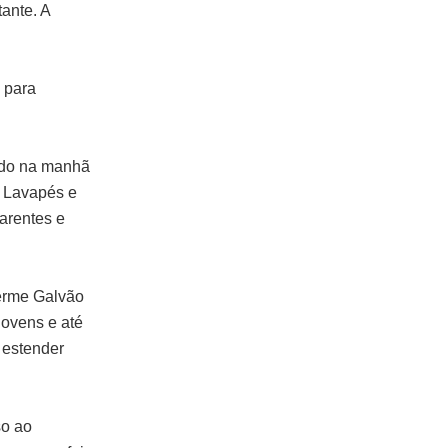
ante. A
 para
ido na manhã
 Lavapés e
parentes e
erme Galvão
jovens e até
 estender
so ao