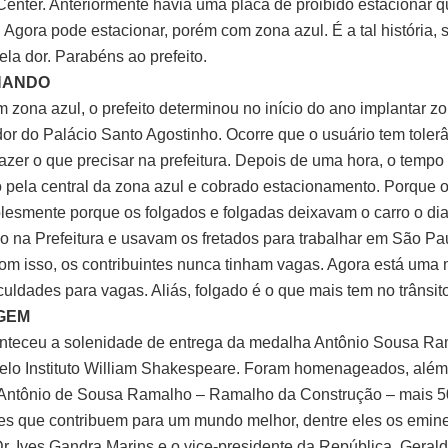
enter. Anteriormente havia uma placa de proibido estacionar q
Agora pode estacionar, porém com zona azul. É a tal história, s
ela dor. Parabéns ao prefeito.
INANDO
m zona azul, o prefeito determinou no início do ano implantar z
dor do Palácio Santo Agostinho. Ocorre que o usuário tem tole
fazer o que precisar na prefeitura. Depois de uma hora, o tempo
 pela central da zona azul e cobrado estacionamento. Porque o 
lesmente porque os folgados e folgadas deixavam o carro o dia 
o na Prefeitura e usavam os fretados para trabalhar em São Pau
om isso, os contribuintes nunca tinham vagas. Agora está uma 
culdades para vagas. Aliás, folgado é o que mais tem no trânsito
GEM
nteceu a solenidade de entrega da medalha Antônio Sousa R
 pelo Instituto William Shakespeare. Foram homenageados, além
 Antônio de Sousa Ramalho – Ramalho da Construção – mais 5
es que contribuem para um mundo melhor, dentre eles os emin
 Dr. Ives Gandra Marins e o vice-presidente da República, Geral