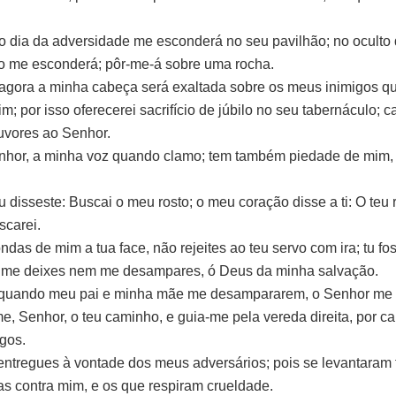
o dia da adversidade me esconderá no seu pavilhão; no oculto
o me esconderá; pôr-me-á sobre uma rocha.
gora a minha cabeça será exaltada sobre os meus inimigos q
m; por isso oferecerei sacrifício de júbilo no seu tabernáculo; ca
ouvores ao Senhor.
nhor, a minha voz quando clamo; tem também piedade de mim,
 disseste: Buscai o meu rosto; o meu coração disse a ti: O teu r
scarei.
das de mim a tua face, não rejeites ao teu servo com ira; tu fo
 me deixes nem me desampares, ó Deus da minha salvação.
 quando meu pai e minha mãe me desampararem, o Senhor me 
me, Senhor, o teu caminho, e guia-me pela vereda direita, por c
gos.
entregues à vontade dos meus adversários; pois se levantaram 
s contra mim, e os que respiram crueldade.