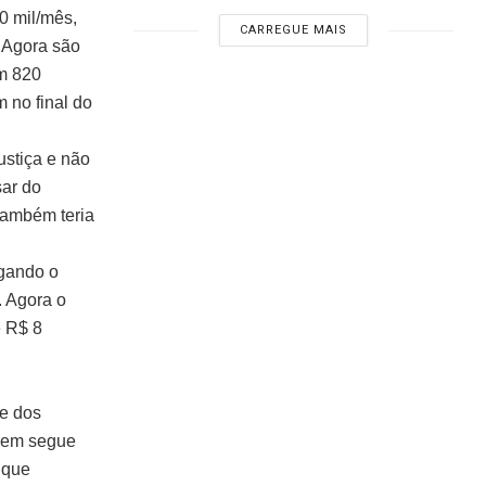
0 mil/mês,
CARREGUE MAIS
. Agora são
m 820
 no final do
ustiça e não
sar do
também teria
agando o
. Agora o
e R$ 8
ue dos
Quem segue
 que