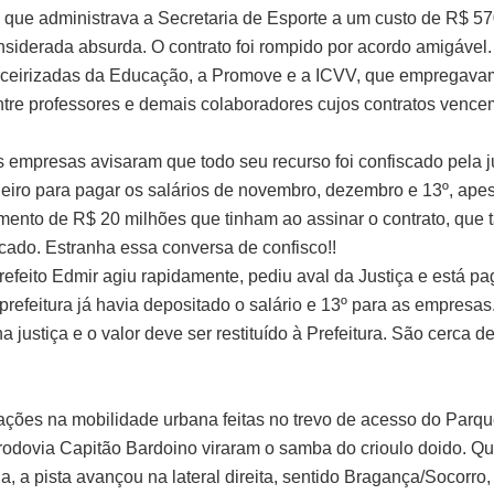
 que administrava a Secretaria de Esporte a um custo de R$ 57
nsiderada absurda. O contrato foi rompido por acordo amigável
rceirizadas da Educação, a Promove e a ICVV, que empregava
tre professores e demais colaboradores cujos contratos vencem
 empresas avisaram que todo seu recurso foi confiscado pela j
heiro para pagar os salários de novembro, dezembro e 13º, ape
mento de R$ 20 milhões que tinham ao assinar o contrato, que 
scado. Estranha essa conversa de confisco!!
refeito Edmir agiu rapidamente, pediu aval da Justiça e está p
prefeitura já havia depositado o salário e 13º para as empresas
a justiça e o valor deve ser restituído à Prefeitura. São cerca d
ações na mobilidade urbana feitas no trevo de acesso do Parq
rodovia Capitão Bardoino viraram o samba do crioulo doido. 
a, a pista avançou na lateral direita, sentido Bragança/Socorro,