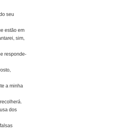
 do seu
ue estão em
ntarei, sim,
 e responde-
osto,
ste a minha
recolherá.
ausa dos
falsas