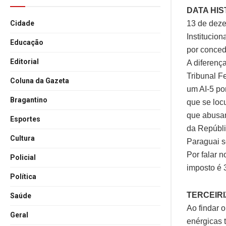
DATA HIS
13 de deze
Cidade
Institucio
Educação
por conced
Editorial
A diferenç
Tribunal Fe
Coluna da Gazeta
um AI-5 po
Bragantino
que se loc
que abusam
Esportes
da Repúbli
Cultura
Paraguai s
Por falar 
Policial
imposto é 
Política
TERCEIR
Saúde
Ao findar 
Geral
enérgicas 