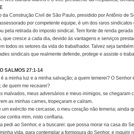
E
o da Construção Civil de São Paulo, presidido por Antônio de 
ssessorado por competente equipe, é um dos raros sindicatos 
u pela retirada do imposto sindical. Tem fonte de renda gerada
, que cresce a cada dia, devido às vantagens e serviços prest
em todos os setores da vida do trabalhador. Talvez seja també
dades sindicais que realmente defende, protege e assiste o traba
 SALMOS 27:1-14
 é a minha luz e a minha salvação; a quem temerei? O Senhor é
; de quem me recearei?
s malvados, meus adversários e meus inimigos, se chegaram c
em as minhas carnes, tropeçaram e caíram.
e um exército me cercasse, o meu coração não temeria; ainda q
se contra mim, nisto confiaria.
a pedi ao Senhor, e a buscarei: que possa morar na casa do S
 minha vida, para contemplar a formosura do Senhor, e inquirir 