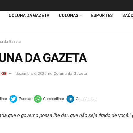
COLUNA DA GAZETA
COLUNAS
ESPORTES
SAÚ
na da Gazeta
UNA DA GAZETA
 GB
dezembro 6, 2025
no
Coluna da Gazeta
da que o governo possa lhe dar, que não seja tirado de você.”