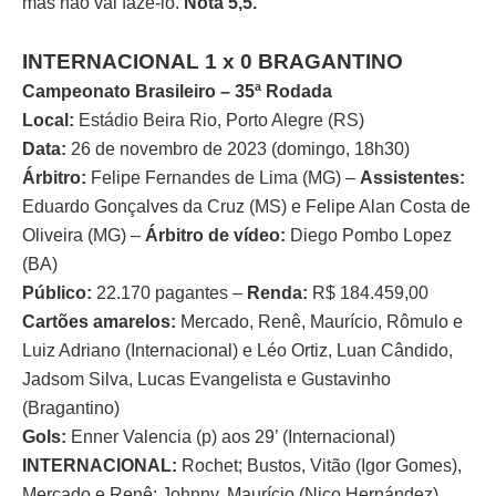
mas não vai fazê-lo.
Nota 5,5.
INTERNACIONAL 1 x 0 BRAGANTINO
Campeonato Brasileiro – 35ª Rodada
Local:
Estádio Beira Rio, Porto Alegre (RS)
Data:
26 de novembro de 2023 (domingo, 18h30)
Árbitro:
Felipe Fernandes de Lima (MG) –
Assistentes:
Eduardo Gonçalves da Cruz (MS) e Felipe Alan Costa de
Oliveira (MG) –
Árbitro de vídeo:
Diego Pombo Lopez
(BA)
Público:
22.170 pagantes –
Renda:
R$ 184.459,00
Cartões amarelos:
Mercado, Renê, Maurício, Rômulo e
Luiz Adriano (Internacional) e Léo Ortiz, Luan Cândido,
Jadsom Silva, Lucas Evangelista e Gustavinho
(Bragantino)
Gols:
Enner Valencia (p) aos 29’ (Internacional)
INTERNACIONAL:
Rochet; Bustos, Vitão (Igor Gomes),
Mercado e Renê; Johnny, Maurício (Nico Hernández),