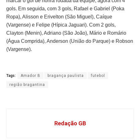
marcar o gol de honra rodada da equipe, agora com 4
gols. Em seguida, com 3 gols, Rafael e Gabriel (Poka
Ropa), Alisson e Erivelton (São Miguel), Caíque
(Vargense) e Felipe (Hípica Jaguari). Com 2 gols,
Clayton (Menin), Adriano (São João), Mário e Romário
(Água Comprida), Anderson (União do Parque) e Robson
(Vargense).
Tags:
Amador B
bragança paulista
futebol
região bragantina
Redação GB