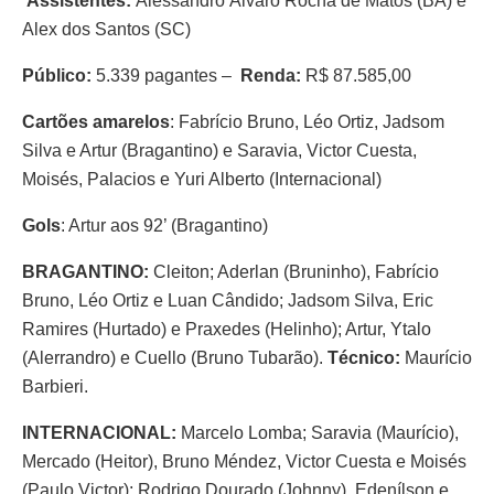
Assistentes:
Alessandro Álvaro Rocha de Matos (BA) e
Alex dos Santos (SC)
Público:
5.339 pagantes –
Renda:
R$ 87.585,00
Cartões amarelos
: Fabrício Bruno, Léo Ortiz, Jadsom
Silva e Artur (Bragantino) e Saravia, Victor Cuesta,
Moisés, Palacios e Yuri Alberto (Internacional)
Gols
: Artur aos 92’ (Bragantino)
BRAGANTINO:
Cleiton; Aderlan (Bruninho), Fabrício
Bruno, Léo Ortiz e Luan Cândido; Jadsom Silva, Eric
Ramires (Hurtado) e Praxedes (Helinho); Artur, Ytalo
(Alerrandro) e Cuello (Bruno Tubarão).
Técnico:
Maurício
Barbieri.
INTERNACIONAL:
Marcelo Lomba; Saravia (Maurício),
Mercado (Heitor), Bruno Méndez, Victor Cuesta e Moisés
(Paulo Victor); Rodrigo Dourado (Johnny), Edenílson e