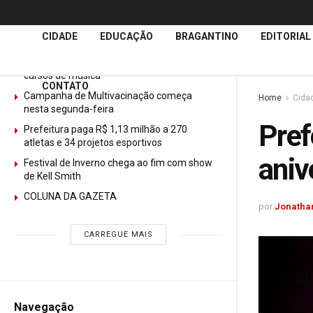
Últimas
Notícias
CIDADE
EDUCAÇÃO
BRAGANTINO
EDITORIAL
GURI abre mais de 150 vagas gratuitas para
cursos de música
CONTATO
Campanha de Multivacinação começa
Home
Cida
nesta segunda-feira
Pref
Prefeitura paga R$ 1,13 milhão a 270
atletas e 34 projetos esportivos
aniv
Festival de Inverno chega ao fim com show
de Kell Smith
COLUNA DA GAZETA
por
Jonathan
CARREGUE MAIS
Navegação