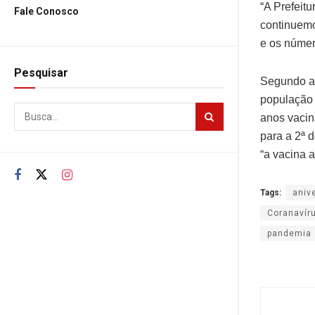
“A Prefeit
Fale Conosco
continuemo
e os númer
Pesquisar
Segundo a 
população 
anos vacin
para a 2ª d
“a vacina 
Tags:
aniv
Coranavír
pandemia