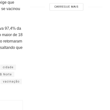
xige que
CARREGUE MAIS
o se vacinou
ava 97,4% da
o maior de 18
ão retornaram
essaltando que
cidade
B Norte
vacinação