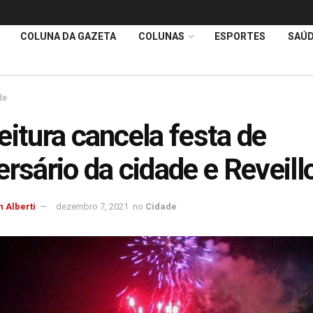
COLUNA DA GAZETA
COLUNAS
ESPORTES
SAÚ
de
eitura cancela festa de
ersário da cidade e Reveill
 Alberti
dezembro 7, 2021
no
Cidade