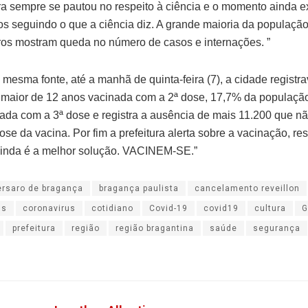
ura sempre se pautou no respeito à ciência e o momento ainda e
s seguindo o que a ciência diz. A grande maioria da populaçã
os mostram queda no número de casos e internações. ”
mesma fonte, até a manhã de quinta-feira (7), a cidade registr
maior de 12 anos vacinada com a 2ª dose, 17,7% da populaçã
ada com a 3ª dose e registra a ausência de mais 11.200 que n
ose da vacina. Por fim a prefeitura alerta sobre a vacinação, r
ainda é a melhor solução. VACINEM-SE.”
ersaro de bragança
bragança paulista
cancelamento reveillon
us
coronavirus
cotidiano
Covid-19
covid19
cultura
G
prefeitura
região
região bragantina
saúde
segurança