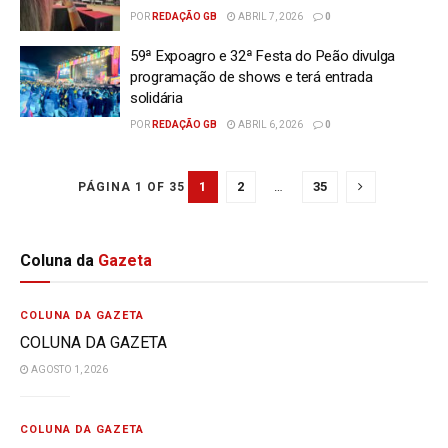
POR
REDAÇÃO GB
ABRIL 7, 2026
0
59ª Expoagro e 32ª Festa do Peão divulga
programação de shows e terá entrada
solidária
POR
REDAÇÃO GB
ABRIL 6, 2026
0
1
2
…
35
PÁGINA 1 OF 35
Coluna da
Gazeta
COLUNA DA GAZETA
COLUNA DA GAZETA
AGOSTO 1, 2026
COLUNA DA GAZETA