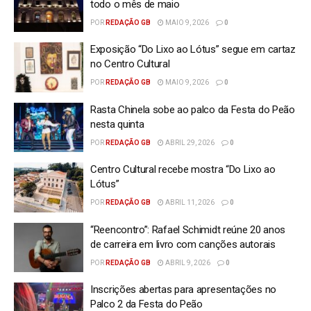
todo o mês de maio
POR
REDAÇÃO GB
MAIO 9, 2026
0
Exposição “Do Lixo ao Lótus” segue em cartaz
no Centro Cultural
POR
REDAÇÃO GB
MAIO 9, 2026
0
Rasta Chinela sobe ao palco da Festa do Peão
nesta quinta
POR
REDAÇÃO GB
ABRIL 29, 2026
0
Centro Cultural recebe mostra “Do Lixo ao
Lótus”
POR
REDAÇÃO GB
ABRIL 11, 2026
0
“Reencontro”: Rafael Schimidt reúne 20 anos
de carreira em livro com canções autorais
POR
REDAÇÃO GB
ABRIL 9, 2026
0
Inscrições abertas para apresentações no
Palco 2 da Festa do Peão