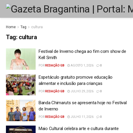
Home
Tag
cultura
Tag:
cultura
Festival de Inverno chega ao fim com show de
Kell Smith
POR
REDAÇÃO GB
AGOSTO 1, 2026
0
Espetáculo gratuito promove educação
alimentar e inclusão para crianças
POR
REDAÇÃO GB
JULHO 29, 2026
0
Banda Chimaruts se apresenta hoje no Festival
de Inverno
POR
REDAÇÃO GB
JULHO 11, 2026
0
Maio Cultural celebra arte e cultura durante