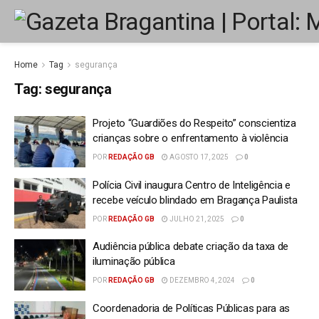
Home
Tag
segurança
Tag:
segurança
Projeto “Guardiões do Respeito” conscientiza
crianças sobre o enfrentamento à violência
POR
REDAÇÃO GB
AGOSTO 17, 2025
0
Polícia Civil inaugura Centro de Inteligência e
recebe veículo blindado em Bragança Paulista
POR
REDAÇÃO GB
JULHO 21, 2025
0
Audiência pública debate criação da taxa de
iluminação pública
POR
REDAÇÃO GB
DEZEMBRO 4, 2024
0
Coordenadoria de Políticas Públicas para as