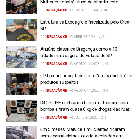
Mulheres constrói fluxo de atendimento
POR
REDAÇÃO GB
JUNHO 11, 2024
0
Estrutura da Expoagro é fiscalizada pelo Crea-
SP
POR
REDAÇÃO GB
ABRIL 25, 2024
0
Anuário classifica Bragança como a 10ª
cidade mais segura do Estado de SP
POR
REDAÇÃO GB
AGOSTO 12, 2023
0
CPJ prende receptador com “um caminhão” de
produtos suspeitos
POR
REDAÇÃO GB
AGOSTO 11, 2023
0
DIG e DISE quebram a banca, estouram casa
bomba e tiram quase 6 kg de drogas das ruas
POR
REDAÇÃO GB
JULHO 24, 2023
0
Em 5 meses: Mais de 1 mil clientes ficaram
sem energia elétrica devido a colisões em