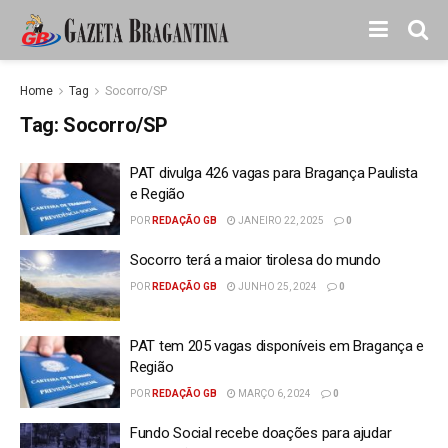
Home
Tag
Socorro/SP
Tag:
Socorro/SP
PAT divulga 426 vagas para Bragança Paulista
e Região
POR
REDAÇÃO GB
JANEIRO 22, 2025
0
Socorro terá a maior tirolesa do mundo
POR
REDAÇÃO GB
JUNHO 25, 2024
0
PAT tem 205 vagas disponíveis em Bragança e
Região
POR
REDAÇÃO GB
MARÇO 6, 2024
0
Fundo Social recebe doações para ajudar