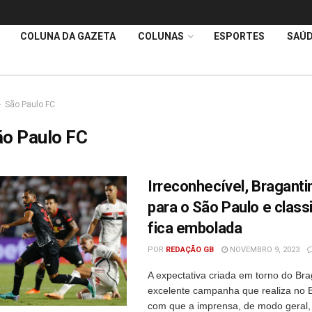
COLUNA DA GAZETA
COLUNAS
ESPORTES
SAÚ
São Paulo FC
ão Paulo FC
Irreconhecível, Braganti
para o São Paulo e class
fica embolada
POR
REDAÇÃO GB
NOVEMBRO 9, 2023
A expectativa criada em torno do Bra
excelente campanha que realiza no Br
com que a imprensa, de modo geral,