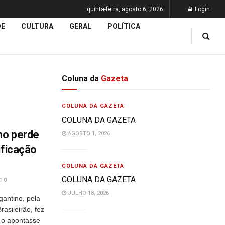
quinta-feira, agosto 6, 2026
Login
DE
CULTURA
GERAL
POLÍTICA
Coluna da
Gazeta
COLUNA DA GAZETA
COLUNA DA GAZETA
no perde
AGOSTO 1, 2026
ificação
COLUNA DA GAZETA
COLUNA DA GAZETA
0
JULHO 18, 2026
gantino, pela
asileirão, fez
 o apontasse