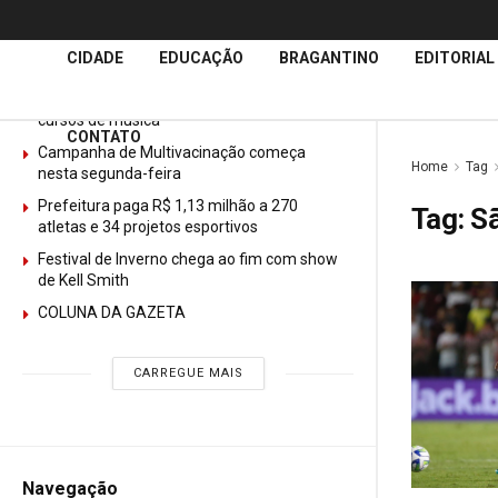
Últimas
Notícias
CIDADE
EDUCAÇÃO
BRAGANTINO
EDITORIAL
GURI abre mais de 150 vagas gratuitas para
cursos de música
CONTATO
Campanha de Multivacinação começa
Home
Tag
nesta segunda-feira
Prefeitura paga R$ 1,13 milhão a 270
Tag:
S
atletas e 34 projetos esportivos
Festival de Inverno chega ao fim com show
de Kell Smith
COLUNA DA GAZETA
CARREGUE MAIS
Navegação