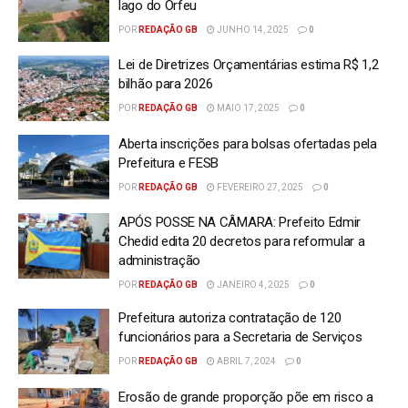
lago do Orfeu
POR
REDAÇÃO GB
JUNHO 14, 2025
0
Lei de Diretrizes Orçamentárias estima R$ 1,2
bilhão para 2026
POR
REDAÇÃO GB
MAIO 17, 2025
0
Aberta inscrições para bolsas ofertadas pela
Prefeitura e FESB
POR
REDAÇÃO GB
FEVEREIRO 27, 2025
0
APÓS POSSE NA CÂMARA: Prefeito Edmir
Chedid edita 20 decretos para reformular a
administração
POR
REDAÇÃO GB
JANEIRO 4, 2025
0
Prefeitura autoriza contratação de 120
funcionários para a Secretaria de Serviços
POR
REDAÇÃO GB
ABRIL 7, 2024
0
Erosão de grande proporção põe em risco a