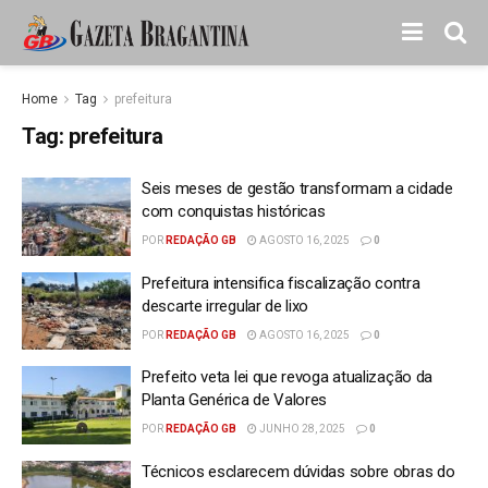
Home
Tag
prefeitura
Tag:
prefeitura
Seis meses de gestão transformam a cidade
com conquistas históricas
POR
REDAÇÃO GB
AGOSTO 16, 2025
0
Prefeitura intensifica fiscalização contra
descarte irregular de lixo
POR
REDAÇÃO GB
AGOSTO 16, 2025
0
Prefeito veta lei que revoga atualização da
Planta Genérica de Valores
POR
REDAÇÃO GB
JUNHO 28, 2025
0
Técnicos esclarecem dúvidas sobre obras do