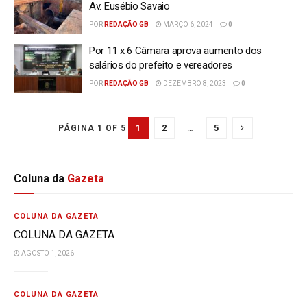
Av. Eusébio Savaio
POR
REDAÇÃO GB
MARÇO 6, 2024
0
Por 11 x 6 Câmara aprova aumento dos
salários do prefeito e vereadores
POR
REDAÇÃO GB
DEZEMBRO 8, 2023
0
1
2
…
5
PÁGINA 1 OF 5
Coluna da
Gazeta
COLUNA DA GAZETA
COLUNA DA GAZETA
AGOSTO 1, 2026
COLUNA DA GAZETA