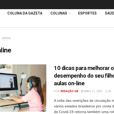
COLUNA DA GAZETA
COLUNAS
ESPORTES
SAÚ
online
line
10 dicas para melhorar o
desempenho do seu filh
aulas on-line
POR
REDAÇÃO GB
MAIO 11, 2021
0
A volta das restrições de circulação
vários estados brasileiros por conta
de Covid-19 retorna também uma rot