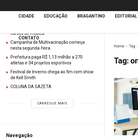
Últimas
Notícias
CIDADE
EDUCAÇÃO
BRAGANTINO
EDITORIAL
GURI abre mais de 150 vagas gratuitas para
cursos de música
CONTATO
Campanha de Multivacinação começa
Home
Tag
nesta segunda-feira
Prefeitura paga R$ 1,13 milhão a 270
Tag:
on
atletas e 34 projetos esportivos
Festival de Inverno chega ao fim com show
de Kell Smith
COLUNA DA GAZETA
CARREGUE MAIS
Navegação