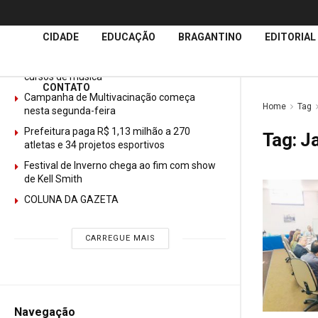
Últimas
Notícias
CIDADE
EDUCAÇÃO
BRAGANTINO
EDITORIAL
GURI abre mais de 150 vagas gratuitas para
cursos de música
CONTATO
Campanha de Multivacinação começa
Home
Tag
nesta segunda-feira
Prefeitura paga R$ 1,13 milhão a 270
Tag:
J
atletas e 34 projetos esportivos
Festival de Inverno chega ao fim com show
de Kell Smith
COLUNA DA GAZETA
CARREGUE MAIS
Navegação