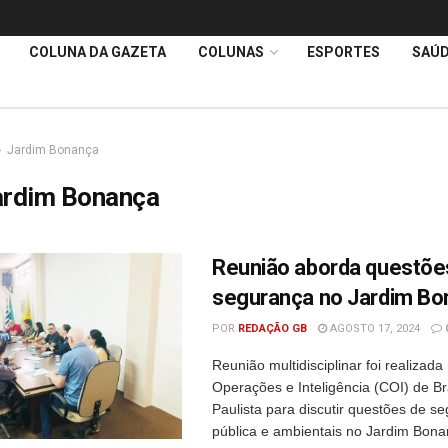
COLUNA DA GAZETA
COLUNAS
ESPORTES
SAÚ
Jardim Bonança
ardim Bonança
Reunião aborda questõe
segurança no Jardim Bo
POR
REDAÇÃO GB
AGOSTO 17, 2024
Reunião multidisciplinar foi realizad
Operações e Inteligência (COI) de B
Paulista para discutir questões de s
pública e ambientais no Jardim Bona