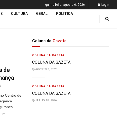
quinta-feira, agosto 6, 2026
Login
DE
CULTURA
GERAL
POLÍTICA
Coluna da
Gazeta
COLUNA DA GAZETA
COLUNA DA GAZETA
s de
AGOSTO 1, 2026
nança
0
COLUNA DA GAZETA
COLUNA DA GAZETA
a no Centro de
JULHO 18, 2026
ragança
egurança
nça.