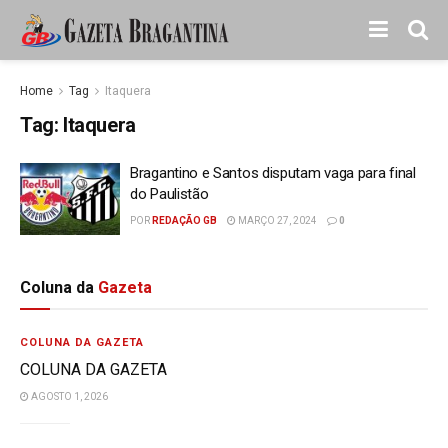
Home
Tag
Itaquera
Tag:
Itaquera
Bragantino e Santos disputam vaga para final
do Paulistão
POR
REDAÇÃO GB
MARÇO 27, 2024
0
Coluna da
Gazeta
COLUNA DA GAZETA
COLUNA DA GAZETA
AGOSTO 1, 2026