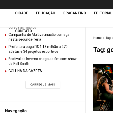
Últimas
Notícias
CIDADE
EDUCAÇÃO
BRAGANTINO
EDITORIAL
GURI abre mais de 150 vagas gratuitas para
cursos de música
CONTATO
Campanha de Multivacinação começa
Home
Tag
nesta segunda-feira
Prefeitura paga R$ 1,13 milhão a 270
Tag:
go
atletas e 34 projetos esportivos
Festival de Inverno chega ao fim com show
de Kell Smith
COLUNA DA GAZETA
CARREGUE MAIS
Navegação