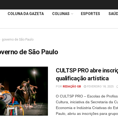
COLUNA DA GAZETA
COLUNAS
ESPORTES
SAÚ
governo de São Paulo
verno de São Paulo
CULTSP PRO abre inscri
qualificação artística
POR
REDAÇÃO GB
FEVEREIRO 18, 2025
O CULTSP PRO – Escolas de Profiss
Cultura, iniciativa da Secretaria da Cu
Economia e Indústria Criativas do E
Paulo, abriu as inscrições para gru