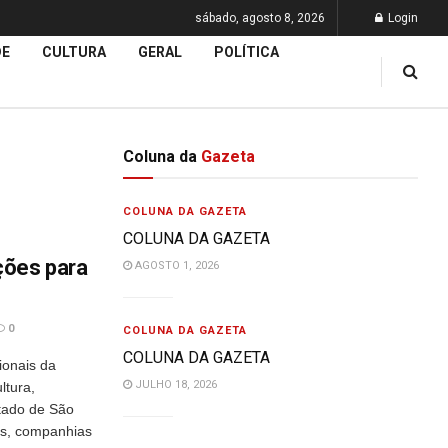
sábado, agosto 8, 2026
Login
DE
CULTURA
GERAL
POLÍTICA
Coluna da
Gazeta
COLUNA DA GAZETA
COLUNA DA GAZETA
ções para
AGOSTO 1, 2026
0
COLUNA DA GAZETA
COLUNA DA GAZETA
ionais da
JULHO 18, 2026
ltura,
stado de São
pos, companhias