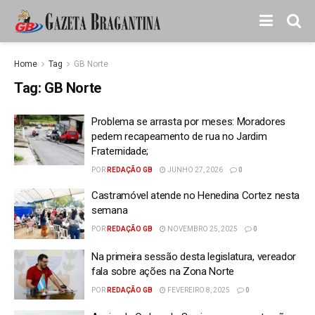
Home
Tag
GB Norte
Tag:
GB Norte
Problema se arrasta por meses: Moradores
pedem recapeamento de rua no Jardim
Fraternidade;
POR
REDAÇÃO GB
JUNHO 27, 2026
0
Castramóvel atende no Henedina Cortez nesta
semana
POR
REDAÇÃO GB
NOVEMBRO 25, 2025
0
Na primeira sessão desta legislatura, vereador
fala sobre ações na Zona Norte
POR
REDAÇÃO GB
FEVEREIRO 8, 2025
0