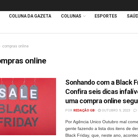
COLUNA DA GAZETA
COLUNAS
ESPORTES
SAÚ
compras online
ompras online
Sonhando com a Black F
Confira seis dicas infalív
uma compra online segu
POR
REDAÇÃO GB
OUTUBRO 9, 2023
Por Agência Unico Outubro mal come
gente fazendo a lista dos itens de de
Black Friday, que, neste ano, acont