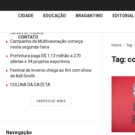
Últimas
Notícias
CIDADE
EDUCAÇÃO
BRAGANTINO
EDITORIAL
GURI abre mais de 150 vagas gratuitas para
cursos de música
CONTATO
Campanha de Multivacinação começa
Home
Tag
nesta segunda-feira
Prefeitura paga R$ 1,13 milhão a 270
Tag:
c
atletas e 34 projetos esportivos
Festival de Inverno chega ao fim com show
de Kell Smith
COLUNA DA GAZETA
CARREGUE MAIS
Navegação