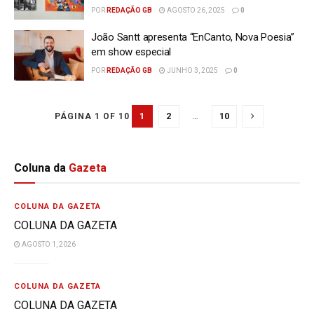
POR
REDAÇÃO GB
AGOSTO 26, 2025
0
João Santt apresenta “EnCanto, Nova Poesia”
em show especial
POR
REDAÇÃO GB
JUNHO 3, 2025
0
1
2
…
10
PÁGINA 1 OF 10
Coluna da
Gazeta
COLUNA DA GAZETA
COLUNA DA GAZETA
AGOSTO 1, 2026
COLUNA DA GAZETA
COLUNA DA GAZETA