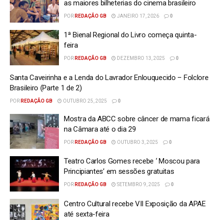
as maiores bilheterias do cinema brasileiro
POR
REDAÇÃO GB
JANEIRO 17, 2026
0
1ª Bienal Regional do Livro começa quinta-
feira
POR
REDAÇÃO GB
DEZEMBRO 13, 2025
0
Santa Caveirinha e a Lenda do Lavrador Enlouquecido – Folclore
Brasileiro (Parte 1 de 2)
POR
REDAÇÃO GB
OUTUBRO 25, 2025
0
Mostra da ABCC sobre câncer de mama ficará
na Câmara até o dia 29
POR
REDAÇÃO GB
OUTUBRO 3, 2025
0
Teatro Carlos Gomes recebe ‘ Moscou para
Principiantes’ em sessões gratuitas
POR
REDAÇÃO GB
SETEMBRO 9, 2025
0
Centro Cultural recebe VII Exposição da APAE
até sexta-feira