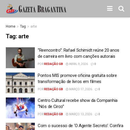
Home
Tag
arte
Tag:
arte
“Reencontro”: Rafael Schimidt reúne 20 anos
de carreira em livro com canções autorais
POR
REDAÇÃO GB
ABRIL 9, 2026
0
Pontos MIS promove oficina gratuita sobre
transformação de livros em filmes
POR
REDAÇÃO GB
MARÇO 17, 2026
0
Centro Cultural recebe show da Companhia
“Nós de Circo”
POR
REDAÇÃO GB
MARÇO 13, 2026
0
Com o sucesso de ‘O Agente Secreto’: Confira