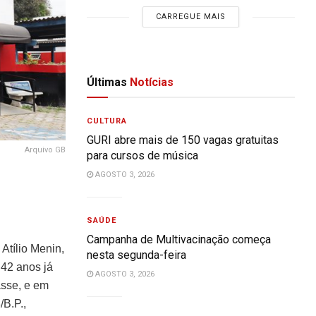
CARREGUE MAIS
Últimas
Notícias
CULTURA
GURI abre mais de 150 vagas gratuitas
Arquivo GB
para cursos de música
AGOSTO 3, 2026
SAÚDE
Campanha de Multivacinação começa
Atílio Menin,
nesta segunda-feira
 42 anos já
AGOSTO 3, 2026
asse, e em
B.P.,