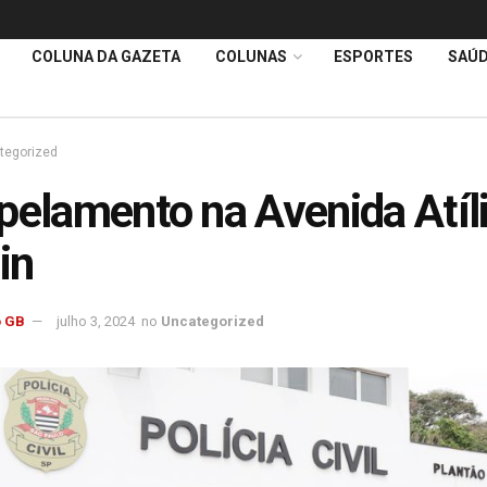
COLUNA DA GAZETA
COLUNAS
ESPORTES
SAÚ
tegorized
pelamento na Avenida Atíl
in
 GB
julho 3, 2024
no
Uncategorized