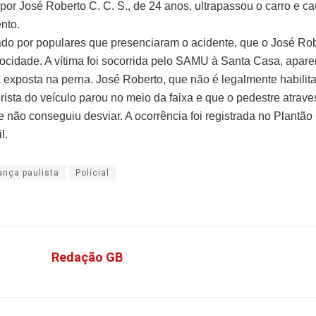
por José Roberto C. C. S., de 24 anos, ultrapassou o carro e c
nto.
ado por populares que presenciaram o acidente, que o José Ro
locidade. A vítima foi socorrida pelo SAMU à Santa Casa, apar
a exposta na perna. José Roberto, que não é legalmente habilit
rista do veículo parou no meio da faixa e que o pedestre atrav
e não conseguiu desviar. A ocorrência foi registrada no Plantão
l.
ança paulista
Polícial
Redação GB