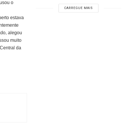
ausou o
CARREGUE MAIS
berto estava
entemente
ado, alegou
essou muito
 Central da