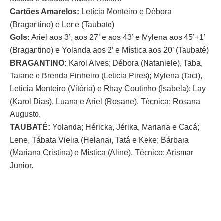
Cartões Amarelos:
Letícia Monteiro e Débora
(Bragantino) e Lene (Taubaté)
Gols:
Ariel aos 3’, aos 27’ e aos 43’ e Mylena aos 45’+1’
(Bragantino) e Yolanda aos 2’ e Mística aos 20’ (Taubaté)
BRAGANTINO:
Karol Alves; Débora (Nataniele), Taba,
Taiane e Brenda Pinheiro (Leticia Pires); Mylena (Taci),
Leticia Monteiro (Vitória) e Rhay Coutinho (Isabela); Lay
(Karol Dias), Luana e Ariel (Rosane). Técnica: Rosana
Augusto.
TAUBATÉ:
Yolanda; Héricka, Jérika, Mariana e Cacá;
Lene, Tábata Vieira (Helana), Tatá e Keke; Bárbara
(Mariana Cristina) e Mística (Aline). Técnico: Arismar
Junior.