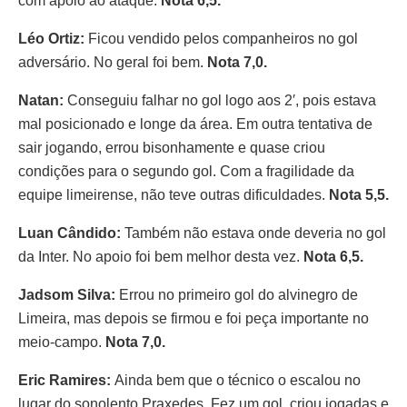
com apoio ao ataque.
Nota 6,5.
Léo Ortiz:
Ficou vendido pelos companheiros no gol
adversário. No geral foi bem.
Nota 7,0.
Natan:
Conseguiu falhar no gol logo aos 2′, pois estava
mal posicionado e longe da área. Em outra tentativa de
sair jogando, errou bisonhamente e quase criou
condições para o segundo gol. Com a fragilidade da
equipe limeirense, não teve outras dificuldades.
Nota 5,5.
Luan Cândido:
Também não estava onde deveria no gol
da Inter. No apoio foi bem melhor desta vez.
Nota 6,5.
Jadsom Silva:
Errou no primeiro gol do alvinegro de
Limeira, mas depois se firmou e foi peça importante no
meio-campo.
Nota 7,0.
Eric Ramires:
Ainda bem que o técnico o escalou no
lugar do sonolento Praxedes. Fez um gol, criou jogadas e