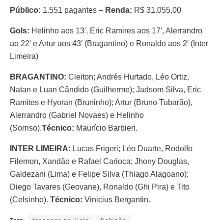
Público:
1.551 pagantes –
Renda:
R$ 31.055,00
Gols:
Helinho aos 13′, Eric Ramires aos 17′, Alerrandro
ao 22′ e Artur aos 43′ (Bragantino) e Ronaldo aos 2′ (Inter
Limeira)
BRAGANTINO:
Cleiton; Andrés Hurtado, Léo Ortiz,
Natan e Luan Cândido (Guilherme); Jadsom Silva, Eric
Ramites e Hyoran (Bruninho); Artur (Bruno Tubarão),
Alerrandro (Gabriel Novaes) e Helinho
(Sorriso).
Técnico:
Maurício Barbieri.
INTER LIMEIRA:
Lucas Frigeri; Léo Duarte, Rodolfo
Filemon, Xandão e Rafael Carioca; Jhony Douglas,
Galdezani (Lima) e Felipe Silva (Thiago Alagoano);
Diego Tavares (Geovane), Ronaldo (Ghi Pira) e Tito
(Celsinho).
Técnico:
Vinicius Bergantin.