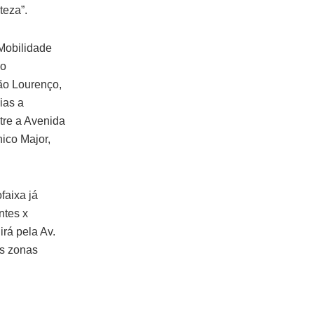
teza”.
 Mobilidade
do
ão Lourenço,
ias a
ntre a Avenida
ico Major,
ofaixa já
ntes x
irá pela Av.
as zonas