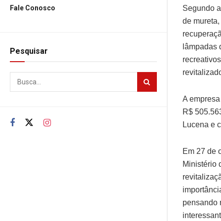
Fale Conosco
Segundo a 
de mureta,
recuperaçã
lâmpadas d
Pesquisar
recreativo
revitaliza
A empresa 
R$ 505.563
Lucena e co
Em 27 de o
Ministério 
revitalizaç
importânci
pensando n
interessan