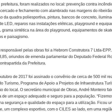
prefeitura, foram realizados no local: prevenção contra incêndi
 cercado e fechamento com alambrado nas margens do ribeirão
o da quadra poliesportiva, pintura, bancos de concreto, ilumin
e LED, reparos nas instalações elétricas, playground e equip
s, grama sintética na área do playground, equipamentos de skat
dos e paisagismo.
responsável pelas obras foi a Hebrom Construtora 7 Ltda-EPP, 
,85, oriundos de emenda parlamentar do Deputado Federal Ro
ntrapartida da Prefeitura.
utubro de 2017 foi assinado o convênio de cerca de 500 mil re
do Turismo, Programa de Apoio a Projetos de Infraestrutura Turís
ão do local. O secretário municipal de Obras, André Monteiro fa
a de um espaço adequado e seguro para a população. “Fizemo
a segurança e qualidade do espaço para a utilização. Ficou u
te, um complexo esportivo, com o CILES ao lado, em uma região