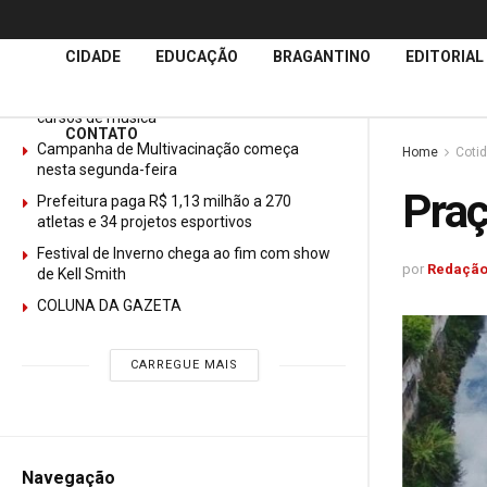
Últimas
Notícias
CIDADE
EDUCAÇÃO
BRAGANTINO
EDITORIAL
GURI abre mais de 150 vagas gratuitas para
cursos de música
CONTATO
Campanha de Multivacinação começa
Home
Coti
nesta segunda-feira
Praç
Prefeitura paga R$ 1,13 milhão a 270
atletas e 34 projetos esportivos
Festival de Inverno chega ao fim com show
por
Redação
de Kell Smith
COLUNA DA GAZETA
CARREGUE MAIS
Navegação