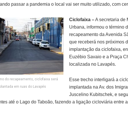
ando passar a pandemia o local vai ser muito utilizado, com cer
Ciclofaixa –
A secretaria de
Urbana, informou o término 
recapeamento da Avenida S
que receberá nos próximos d
implantação da ciclofaixa, e
Euzébio Savaio e a Praça Ch
localizada no Lavapés.
no do recapeamento, ciclofaixa será
Esse trecho interligará a cicl
plantada em ruas do Lavapés
implantada na Av. dos Imigra
Juscelino Kubitschek, e segu
ntes até o Lago do Taboão, fazendo a ligação cicloviária entre 