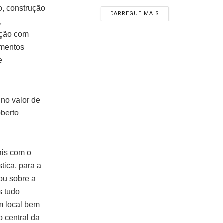
o, construção
CARREGUE MAIS
,
ação com
amentos
e
no valor de
berto
ais com o
tica, para a
lou sobre a
s tudo
m local bem
 central da