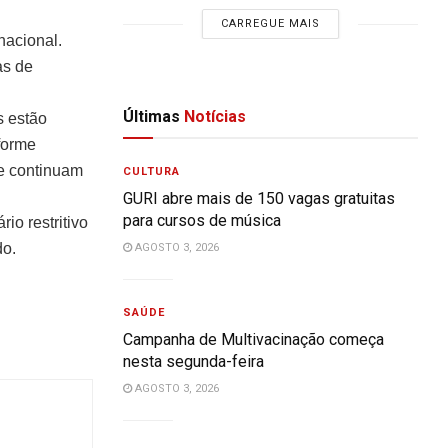
CARREGUE MAIS
nacional.
as de
Últimas
Notícias
s estão
forme
ne continuam
CULTURA
GURI abre mais de 150 vagas gratuitas
para cursos de música
io restritivo
do.
AGOSTO 3, 2026
SAÚDE
Campanha de Multivacinação começa
nesta segunda-feira
AGOSTO 3, 2026