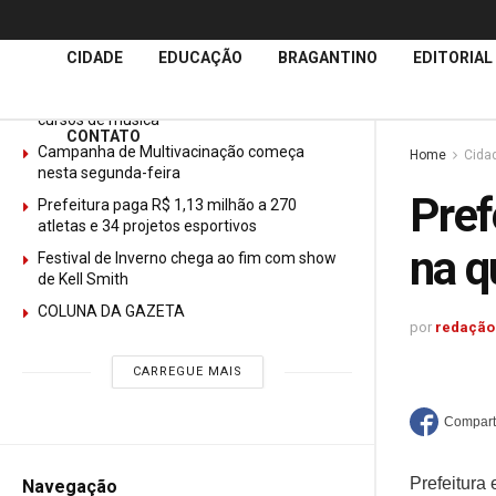
Últimas
Notícias
CIDADE
EDUCAÇÃO
BRAGANTINO
EDITORIAL
GURI abre mais de 150 vagas gratuitas para
cursos de música
CONTATO
Campanha de Multivacinação começa
Home
Cida
nesta segunda-feira
Pref
Prefeitura paga R$ 1,13 milhão a 270
atletas e 34 projetos esportivos
na q
Festival de Inverno chega ao fim com show
de Kell Smith
COLUNA DA GAZETA
por
redação
CARREGUE MAIS
Prefeitura
Navegação