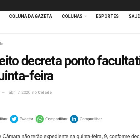
COLUNA DA GAZETA
COLUNAS
ESPORTES
SAÚ
de
eito decreta ponto facultat
uinta-feira
abril 7, 2020
no
Cidade
 e Câmara não terão expediente na quinta-feira, 9, conforme dec