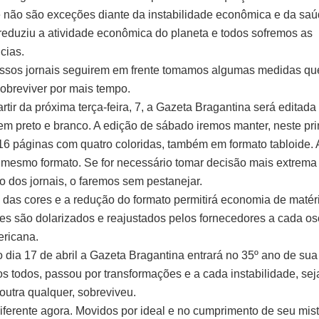
 não são exceções diante da instabilidade econômica e da saú
eduziu a atividade econômica do planeta e todos sofremos as
cias.
ssos jornais seguirem em frente tomamos algumas medidas qu
obreviver por mais tempo.
rtir da próxima terça-feira, 7, a Gazeta Bragantina será editad
 em preto e branco. A edição de sábado iremos manter, neste pr
6 páginas com quatro coloridas, também em formato tabloide. 
 mesmo formato. Se for necessário tomar decisão mais extrema
ão dos jornais, o faremos sem pestanejar.
 das cores e a redução do formato permitirá economia de matér
res são dolarizados e reajustados pelos fornecedores a cada os
ricana.
 dia 17 de abril a Gazeta Bragantina entrará no 35º ano de sua
s todos, passou por transformações e a cada instabilidade, se
 outra qualquer, sobreviveu.
iferente agora. Movidos por ideal e no cumprimento de seu mist