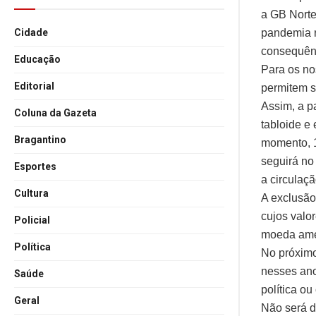
a GB Norte
pandemia r
Cidade
consequên
Educação
Para os no
Editorial
permitem s
Assim, a pa
Coluna da Gazeta
tabloide e
Bragantino
momento, 1
seguirá no
Esportes
a circulaç
Cultura
A exclusão
cujos valo
Policial
moeda ame
Política
No próximo
nesses ano
Saúde
política ou
Geral
Não será d