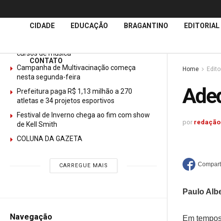
Últimas
Notícias
CIDADE
EDUCAÇÃO
BRAGANTINO
EDITORIAL
GURI abre mais de 150 vagas gratuitas para
cursos de música
CONTATO
Campanha de Multivacinação começa
Home
Edito
nesta segunda-feira
Adeq
Prefeitura paga R$ 1,13 milhão a 270
atletas e 34 projetos esportivos
Festival de Inverno chega ao fim com show
por
redação
de Kell Smith
COLUNA DA GAZETA
CARREGUE MAIS
Paulo Albe
Navegação
Em tempos 