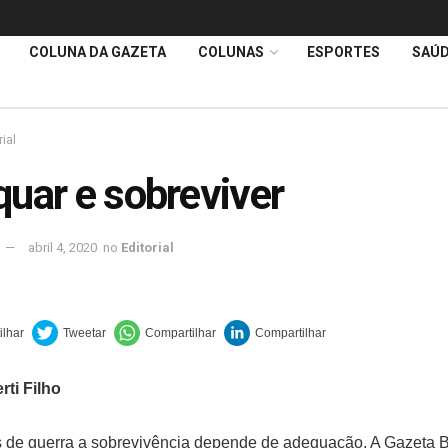
COLUNA DA GAZETA
COLUNAS
ESPORTES
SAÚ
rial
uar e sobreviver
abril 4, 2020
no
Editorial
rti Filho
de guerra a sobrevivência depende de adequação. A Gazeta B