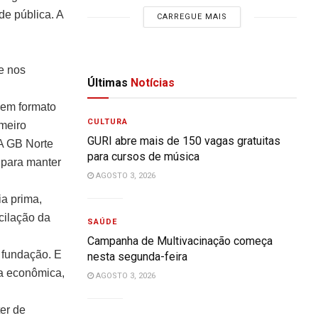
de pública. A
CARREGUE MAIS
e nos
Últimas
Notícias
a em formato
CULTURA
imeiro
GURI abre mais de 150 vagas gratuitas
A GB Norte
para cursos de música
 para manter
AGOSTO 3, 2026
ia prima,
cilação da
SAÚDE
Campanha de Multivacinação começa
 fundação. E
nesta segunda-feira
ja econômica,
AGOSTO 3, 2026
er de