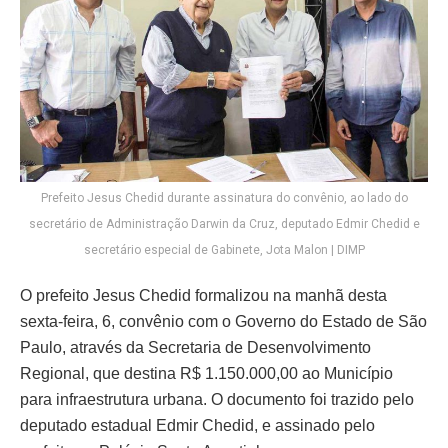
Prefeito Jesus Chedid durante assinatura do convênio, ao lado do
secretário de Administração Darwin da Cruz, deputado Edmir Chedid e
secretário especial de Gabinete, Jota Malon | DIMP
O prefeito Jesus Chedid formalizou na manhã desta
sexta-feira, 6, convênio com o Governo do Estado de São
Paulo, através da Secretaria de Desenvolvimento
Regional, que destina R$ 1.150.000,00 ao Município
para infraestrutura urbana. O documento foi trazido pelo
deputado estadual Edmir Chedid, e assinado pelo