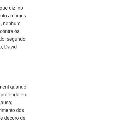
que diz, no
nto a crimes
je, nenhum
contra os
ado, segundo
o, David
hment quando:
á proferido em
causa;
primento dos
 e decoro de