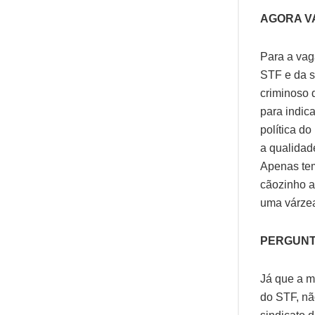
AGORA V
Para a vag
STF e da s
criminoso d
para indic
política d
a qualidad
Apenas tem
cãozinho a
uma várzea 
PERGUNT
Já que a m
do STF, nã