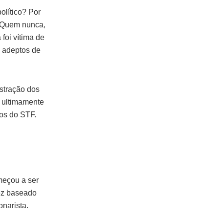
lítico? Por
? Quem nunca,
foi vítima de
 adeptos de
stração dos
, ultimamente
ros do STF.
meçou a ser
vez baseado
narista.