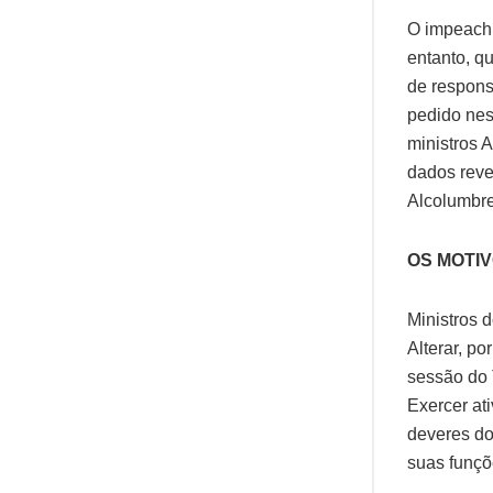
O impeachm
entanto, q
de respons
pedido nes
ministros 
dados reve
Alcolumbre
OS MOTI
Ministros 
Alterar, po
sessão do T
Exercer at
deveres do
suas funçõ