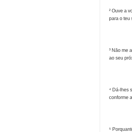
² Ouve a v
para o teu 
³ Não me a
ao seu pró
⁴ Dá-lhes 
conforme a
⁵ Porquant