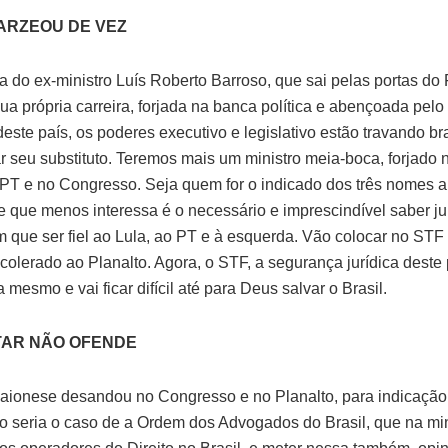
ARZEOU DE VEZ
a do ex-ministro Luís Roberto Barroso, que sai pelas portas do
ua própria carreira, forjada na banca política e abençoada pelo
este país, os poderes executivo e legislativo estão travando br
ar seu substituto. Teremos mais um ministro meia-boca, forjado 
o PT e no Congresso. Seja quem for o indicado dos três nomes 
e que menos interessa é o necessário e imprescindível saber jur
 que ser fiel ao Lula, ao PT e à esquerda. Vão colocar no ST
colerado ao Planalto. Agora, o STF, a segurança jurídica deste p
mesmo e vai ficar difícil até para Deus salvar o Brasil.
AR NÃO OFENDE
aionese desandou no Congresso e no Planalto, para indicação 
o seria o caso de a Ordem dos Advogados do Brasil, que na min