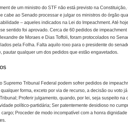
ent de um ministro do STF não está previsto na Constituição, 
ue cabe ao Senado processar e julgar os ministros do órgão qua
abilidade – aqueles indicados na Lei do Impeachment. Até ho
se sentido foi aprovado. Cerca de 60 pedidos de impeachment 
Alexandre de Moraes e Dias Toffoli, foram protocolados no Sen
lados pela Folha. Falta aquilo roxo para o presidente do senad
, pautar qualquer um dos pedidos que estão engavetados.
VOS
do Supremo Tribunal Federal podem sofrer pedidos de impeac
r qualquer forma, exceto por via de recurso, a decisão ou voto j
ribunal; Proferir julgamento, quando, por lei, seja suspeito na 
ividade político-partidária; Ser patentemente desidioso no cum
 cargo; Proceder de modo incompatível com a honra dignidade
es.