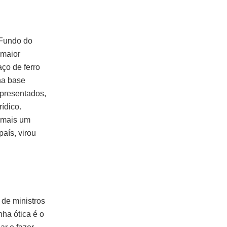
 Fundo do
 maior
aço de ferro
na base
apresentados,
ídico.
F mais um
aís, virou
de ministros
ha ótica é o