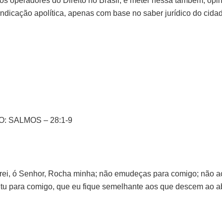
dos operadores do Direito no Brasil, e meter nessa também, opin
indicação apolítica, apenas com base no saber jurídico do cida
: SALMOS – 28:1-9
marei, ó Senhor, Rocha minha; não emudeças para comigo; não a
 tu para comigo, que eu fique semelhante aos que descem ao a