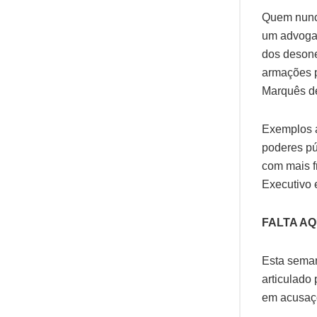
Quem nunc
um advogad
dos desone
armações p
Marquês d
Exemplos a
poderes pú
com mais f
Executivo 
FALTA A
Esta seman
articulado
em acusaçõ