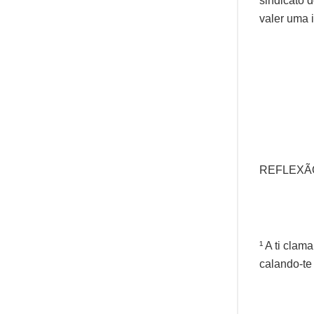
sindicato 
valer uma 
REFLEXÃO
¹ A ti cla
calando-te