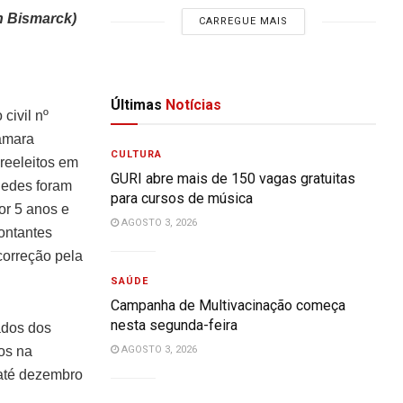
n Bismarck)
CARREGUE MAIS
Últimas
Notícias
civil nº
âmara
CULTURA
 reeleitos em
GURI abre mais de 150 vagas gratuitas
uedes foram
para cursos de música
or 5 anos e
AGOSTO 3, 2026
ontantes
correção pela
SAÚDE
Campanha de Multivacinação começa
nesta segunda-feira
ados dos
os na
AGOSTO 3, 2026
 até dezembro