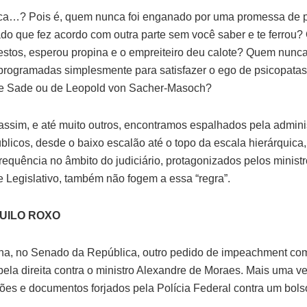
a…? Pois é, quem nunca foi enganado por uma promessa de po
o que fez acordo com outra parte sem você saber e te ferrou
stos, esperou propina e o empreiteiro deu calote? Quem nunca 
rogramadas simplesmente para satisfazer o ego de psicopatas
e Sade ou de Leopold von Sacher-Masoch?
ssim, e até muito outros, encontramos espalhados pela admini
blicos, desde o baixo escalão até o topo da escala hierárquica
requência no âmbito do judiciário, protagonizados pelos minist
e Legislativo, também não fogem a essa “regra”.
QUILO ROXO
a, no Senado da República, outro pedido de impeachment co
 pela direita contra o ministro Alexandre de Moraes. Mais uma 
es e documentos forjados pela Polícia Federal contra um bolso