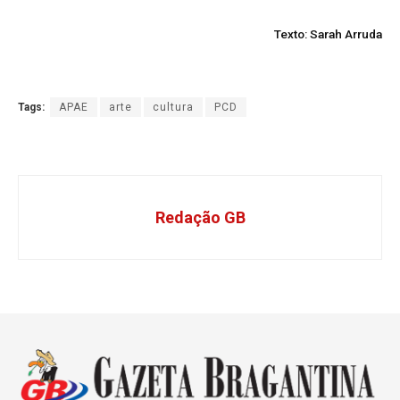
Texto: Sarah Arruda
Tags:
APAE
arte
cultura
PCD
Redação GB