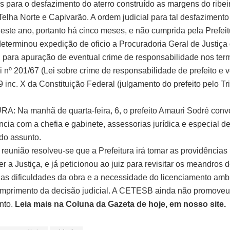
s para o desfazimento do aterro construído as margens do ribei
elha Norte e Capivarão. A ordem judicial para tal desfazimento 
este ano, portanto há cinco meses, e não cumprida pela Prefeit
 determinou expedição de oficio a Procuradoria Geral de Justiça
 para apuração de eventual crime de responsabilidade nos ter
i nº 201/67 (Lei sobre crime de responsabilidade de prefeito e 
9 inc. X da Constituição Federal (julgamento do prefeito pelo Tr
: Na manhã de quarta-feira, 6, o prefeito Amauri Sodré conv
cia com a chefia e gabinete, assessorias jurídica e especial d
 do assunto.
 reunião resolveu-se que a Prefeitura irá tomar as providências
r a Justiça, e já peticionou ao juiz para revisitar os meandros 
as dificuldades da obra e a necessidade do licenciamento ambi
cumprimento da decisão judicial. A CETESB ainda não promoveu
nto.
Leia mais na Coluna da Gazeta de hoje, em nosso site.