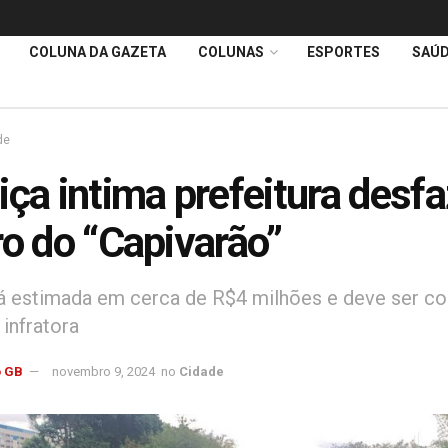
COLUNA DA GAZETA
COLUNAS
ESPORTES
SAÚ
de
iça intima prefeitura desfa
ro do “Capivarão”
á estimada em cerca de R$4 milhões e deve ser co
infratora
 GB
novembro 9, 2024
no
Cidade