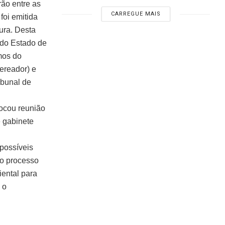
rão entre as
CARREGUE MAIS
foi emitida
ura. Desta
 do Estado de
mos do
vereador) e
ibunal de
ocou reunião
e gabinete
 possíveis
do processo
ental para
 o