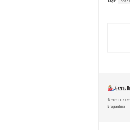
Tags:
brag
© 2021 Gazet
Bragantina
Copy Protected by
Chetan
's
WP-Copyprotect
.