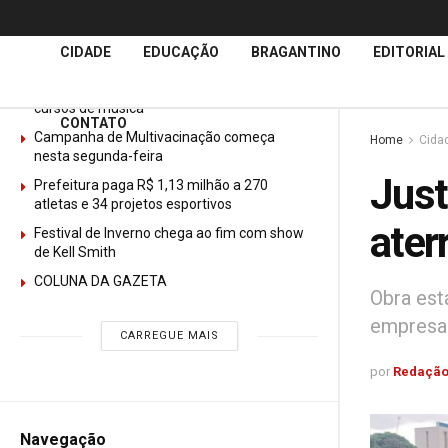
Últimas
Notícias
CIDADE
EDUCAÇÃO
BRAGANTINO
EDITORIAL
GURI abre mais de 150 vagas gratuitas para
cursos de música
CONTATO
Campanha de Multivacinação começa
Home
Cida
nesta segunda-feira
Just
Prefeitura paga R$ 1,13 milhão a 270
atletas e 34 projetos esportivos
ater
Festival de Inverno chega ao fim com show
de Kell Smith
COLUNA DA GAZETA
Obra est
empresa 
CARREGUE MAIS
por
Redação
Navegação