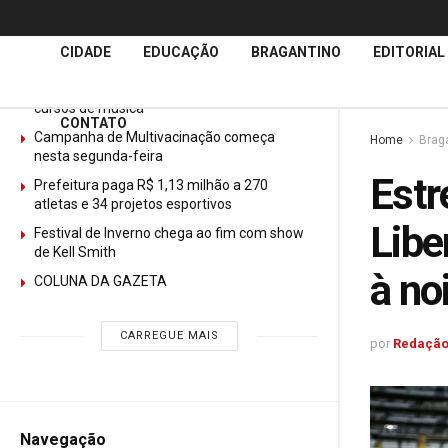
Últimas
Notícias
CIDADE
EDUCAÇÃO
BRAGANTINO
EDITORIAL
GURI abre mais de 150 vagas gratuitas para
cursos de música
CONTATO
Campanha de Multivacinação começa
Home
Brag
nesta segunda-feira
Estr
Prefeitura paga R$ 1,13 milhão a 270
atletas e 34 projetos esportivos
Libe
Festival de Inverno chega ao fim com show
de Kell Smith
à no
COLUNA DA GAZETA
CARREGUE MAIS
por
Redação
Navegação