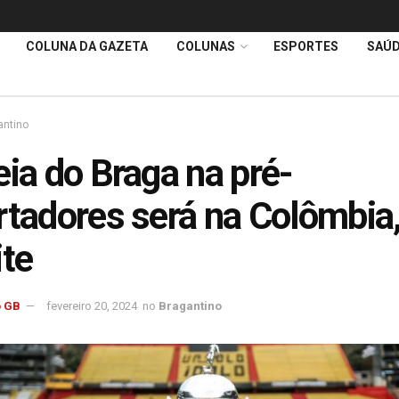
COLUNA DA GAZETA
COLUNAS
ESPORTES
SAÚ
antino
eia do Braga na pré-
rtadores será na Colômbia,
ite
 GB
fevereiro 20, 2024
no
Bragantino