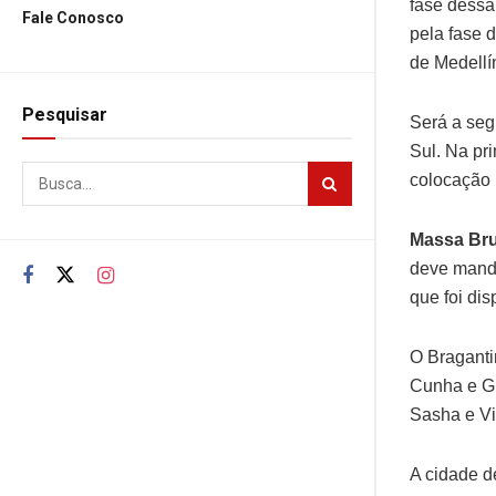
fase dessa
Fale Conosco
pela fase 
de Medellí
Pesquisar
Será a seg
Sul. Na pri
colocação 
Massa Bru
deve manda
que foi di
O Braganti
Cunha e Gu
Sasha e Vi
A cidade d