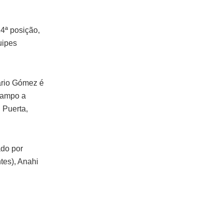
4ª posição,
uipes
ário Gómez é
campo a
 Puerta,
ado por
ntes), Anahi