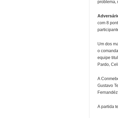
problema, 
Adversári
com 8 pont
participant
Um dos mai
o comandan
equipe tit
Pardo, Cel
A Conmebol
Gustavo Tej
Fernandéz (
A partida 