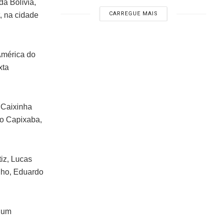
a Bolívia,
CARREGUE MAIS
, na cidade
América do
xta
 Caixinha
ho Capixaba,
tiz, Lucas
nho, Eduardo
r um