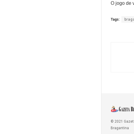
O jogo de v
Tags:
brag
© 2021 Gazet
Bragantina