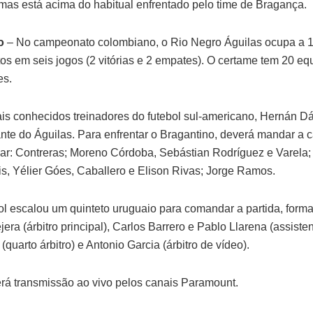
mas está acima do habitual enfrentado pelo time de Bragança.
o
– No campeonato colombiano, o Rio Negro Águilas ocupa a 1
os em seis jogos (2 vitórias e 2 empates). O certame tem 20 eq
es.
s conhecidos treinadores do futebol sul-americano, Hernán D
te do Águilas. Para enfrentar o Bragantino, deverá mandar a 
ular: Contreras; Moreno Córdoba, Sebástian Rodríguez e Varela;
is, Yélier Góes, Caballero e Elison Rivas; Jorge Ramos.
 escalou um quinteto uruguaio para comandar a partida, form
era (árbitro principal), Carlos Barrero e Pablo Llarena (assiste
quarto árbitro) e Antonio Garcia (árbitro de vídeo).
terá transmissão ao vivo pelos canais Paramount.