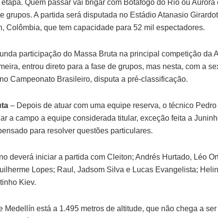
 etapa. Quem passar vai brigar com Botafogo do Rio ou Aurora d
de grupos. A partida será disputada no Estádio Atanasio Girardot
n, Colômbia, que tem capacidade para 52 mil espectadores.
unda participação do Massa Bruta na principal competição da 
meira, entrou direto para a fase de grupos, mas nesta, com a se
no Campeonato Brasileiro, disputa a pré-classificação.
ta
– Depois de atuar com uma equipe reserva, o técnico Pedro
r a campo a equipe considerada titular, exceção feita a Junin
spensado para resolver questões particulares.
no deverá iniciar a partida com Cleiton; Andrés Hurtado, Léo Or
ilherme Lopes; Raul, Jadsom Silva e Lucas Evangelista; Heli
tinho Kiev.
e Medellín está a 1.495 metros de altitude, que não chega a se